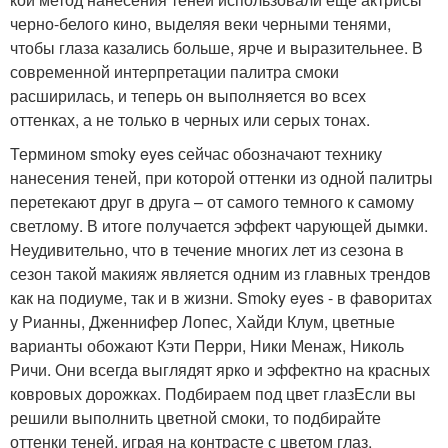
черно-белого кино, выделяя веки черными тенями,
чтобы глаза казались больше, ярче и выразительнее. В
современной интерпретации палитра смоки
расширилась, и теперь он выполняется во всех
оттенках, а не только в черных или серых тонах.
Термином smoky eyes сейчас обозначают технику
нанесения теней, при которой оттенки из одной палитры
перетекают друг в друга – от самого темного к самому
светлому. В итоге получается эффект чарующей дымки.
Неудивительно, что в течение многих лет из сезона в
сезон такой макияж является одним из главных трендов
как на подиуме, так и в жизни. Smoky eyes - в фаворитах
у Рианны, Дженнифер Лопес, Хайди Клум, цветные
варианты обожают Кэти Перри, Ники Менаж, Николь
Ричи. Они всегда выглядят ярко и эффектно на красных
ковровых дорожках. Подбираем под цвет глазЕсли вы
решили выполнить цветной смоки, то подбирайте
оттенки теней, играя на контрасте с цветом глаз.