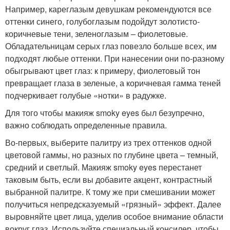
Например, кареглазым девушкам рекомендуются все
оттенки синего, голубоглазым подойдут золотисто-
коричневые тени, зеленоглазым – фиолетовые.
Обладательницам серых глаз повезло больше всех, им
подходят любые оттенки. При нанесении они по-разному
обыгрывают цвет глаз: к примеру, фиолетовый тон
превращает глаза в зеленые, а коричневая гамма теней
подчеркивает голубые «нотки» в радужке.
Для того чтобы макияж smoky eyes был безупречно,
важно соблюдать определенные правила.
Во-первых, выберите палитру из трех оттенков одной
цветовой гаммы, но разных по глубине цвета – темный,
средний и светлый. Макияж smoky eyes перестанет
таковым быть, если вы добавите акцент, контрастный
выбранной палитре. К тому же при смешивании может
получиться непредсказуемый «грязный» эффект. Далее
выровняйте цвет лица, уделив особое внимание области
вокруг глаз. Используйте специальный консилер, чтобы