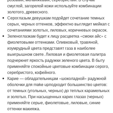
смуглой, загорелой кожи используйте комбинации
золотого, древесного.
Сероглазым девушкам подойдет сочетание темных
серых, черных оттенков, эффектно выглядит мейкап с
сочетаниями золотых, лиловых, коричневых окрасок.
Зеленоглазкам будет к лицу расцветка «смоки айс» с
фиолетовыми оттенками. Оливковый, травяной,
изумрудный цвета представят газа в наиболее
выигрышном свете. Лиловая и фиолетовая палитра
подчеркнет яркость радужки зеленого цвета. В быту
применяйте спокойные цветовые комбинации серого,
серебристого, кофейного.
Карие — обладательницам «шоколадной» радужной
оболочки для make upподходит большинство цветов:
от темных (угольных, черных) до теплых карамельных
и золотых. При насыщенных карих глазах (черных)
применяйте серые, фиолетовые, лиловые, синие
оттенки макияжа.