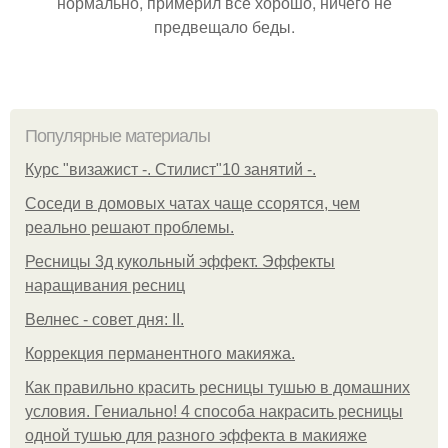
нормально, примерил все хорошо, ничего не
предвещало беды.
Популярные материалы
Курс "визажист -. Стилист"10 занятий -.
Соседи в домовых чатах чаще ссорятся, чем
реально решают проблемы.
Ресницы 3д кукольный эффект. Эффекты
наращивания ресниц
Велнес - совет дня: II.
Коррекция перманентного макияжа.
Как правильно красить ресницы тушью в домашних
условия. Гениально! 4 способа накрасить ресницы
одной тушью для разного эффекта в макияже