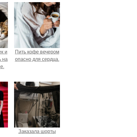
к и
Пить кофе вечером
ь на
опасно для сердца.
е.
Заказала шорты