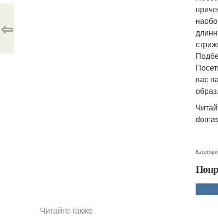
приче
наобо
⇦
длинн
стриж
Подбе
Посет
вас в
образ
Читайт
domas
Категори
Понр
Читайте также