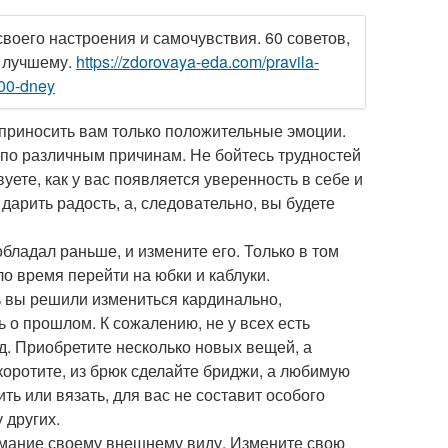
воего настроения и самочувствия. 60 советов,
к лучшему.
https://zdorovaya-eda.com/pravila-
100-dney
 приносить вам только положительные эмоции.
ь по различным причинам. Не бойтесь трудностей
ете, как у вас появляется уверенность в себе и
дарить радость, а, следовательно, вы будете
бладал раньше, и измените его. Только в том
ло время перейти на юбки и каблуки.
ь вы решили измениться кардинально,
 о прошлом. К сожалению, не у всех есть
д. Приобретите несколько новых вещей, а
оротите, из брюк сделайте бриджи, а любимую
ить или вязать, для вас не составит особого
 других.
имание своему внешнему виду. Измените свою