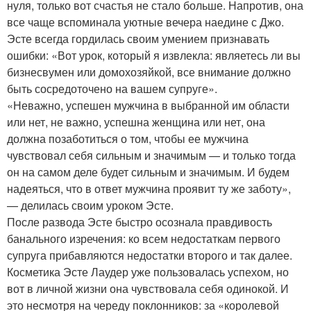
нуля, только вот счастья не стало больше. Напротив, она
все чаще вспоминала уютные вечера наедине с Джо.
Эсте всегда гордилась своим умением признавать
ошибки: «Вот урок, который я извлекла: являетесь ли вы
бизнесвумен или домохозяйкой, все внимание должно
быть сосредоточено на вашем супруге».
«Неважно, успешен мужчина в выбранной им области
или нет, не важно, успешна женщина или нет, она
должна позаботиться о том, чтобы ее мужчина
чувствовал себя сильным и значимым — и только тогда
он на самом деле будет сильным и значимым. И будем
надеяться, что в ответ мужчина проявит ту же заботу»,
— делилась своим уроком Эсте.
После развода Эсте быстро осознала правдивость
банального изречения: ко всем недостаткам первого
супруга прибавляются недостатки второго и так далее.
Косметика Эсте Лаудер уже пользовалась успехом, но
вот в личной жизни она чувствовала себя одинокой. И
это несмотря на череду поклонников: за «королевой