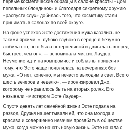
первые косметические образцы в салоне красоты «Дом
пепельных блондинок» и благодаря секретному оружию
«распусти слух» добилась того, что косметику стали
принимать в салонах по всей округе.
На фоне успехов Эсте достижения мужа казались не
такими яркими. «Глубоко-глубоко в сердце я безумно
любила его, но я была нетерпеливой и двигалась вперед
быстрее, чем он», — вспоминала миссис Лаудер.
Неумение идти на компромисс и соблазны привели к
тому, что Эсте чаще появлялась на вечеринках без
мужа. «О нет, конечно, мы нечасто выходим в свет. Всего
шесть вечеров в неделю», — иронизировал Джо,
которому не нравилось быть на вторых ролях. Его
называли «мистером Эсте Лаудер».
Спустя девять лет семейной жизни Эсте подала на
развод. Друзья нашептывали ей, что она молода и
красива и совершенно незачем прозябать в обществе
мужа, когда можно начать новую жизнь. Эсте начала с