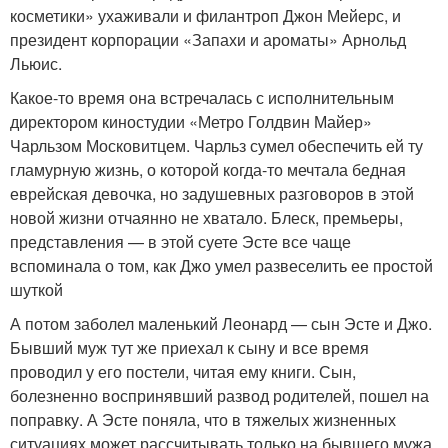
косметики» ухаживали и филантроп Джон Мейерс, и
президент корпорации «Запахи и ароматы» Арнольд
Льюис.
Какое-то время она встречалась с исполнительным
директором киностудии «Метро Голдвин Майер»
Чарльзом Московитцем. Чарльз сумел обеспечить ей ту
гламурную жизнь, о которой когда-то мечтала бедная
еврейская девочка, но задушевных разговоров в этой
новой жизни отчаянно не хватало. Блеск, премьеры,
представления — в этой суете Эсте все чаще
вспоминала о том, как Джо умел развеселить ее простой
шуткой
А потом заболел маленький Леонард — сын Эсте и Джо.
Бывший муж тут же приехал к сыну и все время
проводил у его постели, читая ему книги. Сын,
болезненно воспринявший развод родителей, пошел на
поправку. А Эсте поняла, что в тяжелых жизненных
ситуациях может рассчитывать только на бывшего мужа.