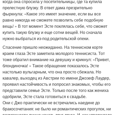
когда она спросила у посетительницы, где та купила
прелестную блузку. В ответ дама презрительно
фыркнула: «Какое это имеет значение, если вы все
равно никогда не сможете позволить себе подобную
вещь! » В тот момент Эсте поклялась себе, что сможет
купить такую блузку и еще сотни вещей. Но сначала
нужно выбраться из-под родительской опеки.
Спасение пришло неожиданно. На теннисном корте
краем глаза Эсте заметила молодого теннисиста. Тот
тоже обратил внимание на девушку и крикнул: «Привет,
блондиночка! » Такое обращение показалось Эсте
настолько вульгарным, что она просто сбежала. Но
кавалер, выходец из Австрии по имени Джозеф Лаудер,
проявил настойчивость и попросил знакомых, чтобы его
представили семье Эсте. Только после того как жениха
одобрили, Эсте стала готовиться к свадьбе.
Они с Джо практически не встречались наедине до
бракосочетания: не было ни романтических прогулок, ни
возможности лучше узнать друг друга. И, как утверждала