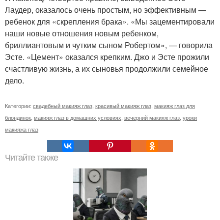
Лаудер, оказалось очень простым, но эффективным —
ребенок для «скрепления брака». «Мы зацементировали
наши новые отношения новым ребенком,
бриллиантовым и чутким сыном Робертом», — говорила
Эсте. «Цемент» оказался крепким. Джо и Эсте прожили
счастливую жизнь, а их сыновья продолжили семейное
дело.
Категории:
свадебный макияж глаз
,
красивый макияж глаз
,
макияж глаз для
блондинок
,
макияж глаз в домашних условиях
,
вечерний макияж глаз
,
уроки
макияжа глаз
Читайте также