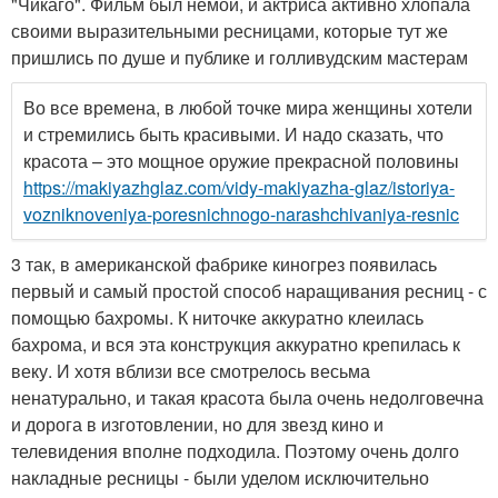
"Чикаго". Фильм был немой, и актриса активно хлопала
своими выразительными ресницами, которые тут же
пришлись по душе и публике и голливудским мастерам
Во все времена, в любой точке мира женщины хотели
и стремились быть красивыми. И надо сказать, что
красота – это мощное оружие прекрасной половины
https://makiyazhglaz.com/vidy-makiyazha-glaz/istoriya-
vozniknoveniya-poresnichnogo-narashchivaniya-resnic
3 так, в американской фабрике киногрез появилась
первый и самый простой способ наращивания ресниц - с
помощью бахромы. К ниточке аккуратно клеилась
бахрома, и вся эта конструкция аккуратно крепилась к
веку. И хотя вблизи все смотрелось весьма
ненатурально, и такая красота была очень недолговечна
и дорога в изготовлении, но для звезд кино и
телевидения вполне подходила. Поэтому очень долго
накладные ресницы - были уделом исключительно