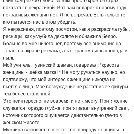
слишком резкое слово, за ним просто кроется страх
показаться некрасивой. Вот вам подарок к новому году:
некрасивых женщин нет. Я не встречал. Есть только те,
кто пытается нас в этом убедить.
Я некрасивая, поэтому посмотри, как я раскрасила губы,
ресницы, как углубила декольте и обнажила бедро.
Больше во мне ничего нет, поэтому все внимание на
экран: на экране реклама, а за экраном лишь провода и
пыль.
Мой учитель, тувинский шаман, говаривал: "красота
женщины - шейка матка! " Не могу ручаться научно, но
подтвержу, что мой интерес к женщине никогда не
пьется с лица. Мое возбуждение не растет из ее фигуры,
тем более оголенной.
Это неинтересно, не вовремя и не к месту. Притяжение
случается гораздо глубже, притягивает внутренний свет,
источник которого ощущается действительно где-то в
женском животе.
Мужчина влюбляется в естество, природу женщины, а