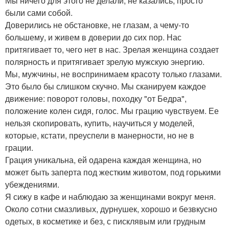
Мы ничего для этого не делали, не казались, просто
были сами собой.
Доверились не обстановке, не глазам, а чему-то
большему, и живем в доверии до сих пор. Нас
притягивает то, чего нет в нас. Зрелая женщина создает
полярность и притягивает зрелую мужскую энергию.
Мы, мужчины, не воспринимаем красоту только глазами.
Это было бы слишком скучно. Мы сканируем каждое
движение: поворот головы, походку "от Бедра",
положение колен сидя, голос. Мы грацию чувствуем. Ее
нельзя скопировать, купить, научиться у моделей,
которые, кстати, преуспели в манерности, но не в
грации.
Грация уникальна, ей одарена каждая женщина, но
может быть заперта под жестким животом, под горькими
убеждениями.
Я сижу в кафе и наблюдаю за женщинами вокруг меня.
Около сотни смазливых, дурнушек, хорошо и безвкусно
одетых, в косметике и без, с писклявым или грудным