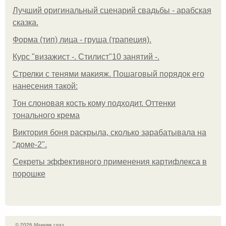
Лучший оригинальный сценарий свадьбы - арабская
сказка.
Форма (тип) лица - груша (трапеция).
Курс "визажист -. Стилист"10 занятий -.
Стрелки с тенями макияж. Пошаговый порядок его
нанесения такой:
Тон слоновая кость кому подходит. Оттенки
тонального крема
Виктория боня раскрыла, сколько зарабатывала на
"доме-2".
Секреты эффективного применения картифлекса в
порошке
© 2026 Макияж глаз