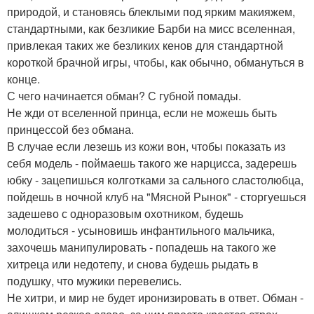
природой, и становясь блеклыми под ярким макияжем,
стандартными, как безликие Барби на мисс вселенная,
привлекая таких же безликих кенов для стандартной
короткой брачной игры, чтобы, как обычно, обмануться в
конце.
С чего начинается обман? С губной помады.
Не жди от вселенной принца, если не можешь быть
принцессой без обмана.
В случае если лезешь из кожи вон, чтобы показать из
себя модель - поймаешь такого же нарцисса, задерешь
юбку - зацепишься колготками за сального сластолюбца,
пойдешь в ночной клуб на "Мясной Рынок" - сторгуешься
задешево с одноразовым охотником, будешь
молодиться - усыновишь инфантильного мальчика,
захочешь манипулировать - попадешь на такого же
хитреца или недотепу, и снова будешь рыдать в
подушку, что мужики перевелись.
Не хитри, и мир не будет иронизировать в ответ. Обман -