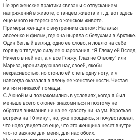
Не зря женские практики связаны с отпусканием
напряжений в животе, с танцем живота и т. д. вот здесь
еще много интересного о женском животе.
Примеры женщин с внутренним светом: Наталья
авсеенко и фильм, где она ныряла с белухами в Арктике.
Один беглый взгляд, одно ее слово, и ловлю на себе
горячую тягучую силу ее очарования. "Я Гляжу ей Вслед,
Ничего в ней нет, а я все Гляжу, Глаз не Отвожу" или
Мариза, иронизирующая над своей, якобы
некрасивостью, но стоило ей спеть одну ноту, и я
навсегда оказался в плену ее женственности. Чистая
магия и никакой помады.
С Аюной мы познакомились в условиях, когда я был
меньше всего склонен знакомиться и поэтому не
обратил внимания ни на ее красоту ни на ум. Короткая
встреча на 10 минут, но, уже прощаясь, я почувствовал,
что надо увидеться еще, что эта женщина несет внутри
что-то важное для меня, для нас обоих.