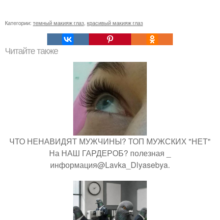
Категории:
темный макияж глаз
,
красивый макияж глаз
Читайте также
ЧТО НЕНАВИДЯТ МУЖЧИНЫ? ТОП МУЖСКИХ "НЕТ"
На НАШ ГАРДЕРОБ? полезная _
информация@Lavka_Dlyasebya.