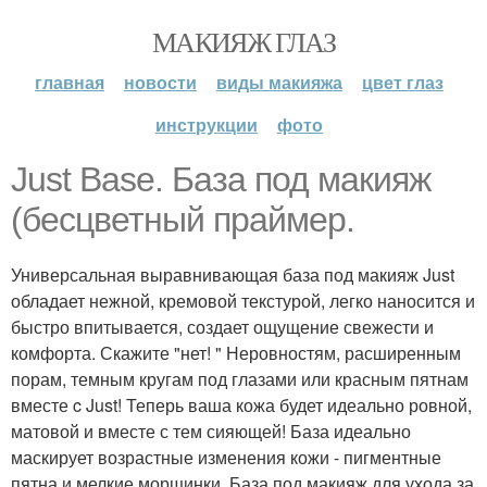
МАКИЯЖ ГЛАЗ
главная
новости
виды макияжа
цвет глаз
инструкции
фото
Just Base. База под макияж
(бесцветный праймер.
Универсальная выравнивающая база под макияж Just
обладает нежной, кремовой текстурой, легко наносится и
быстро впитывается, создает ощущение свежести и
комфорта. Скажите "нет! " Неровностям, расширенным
порам, темным кругам под глазами или красным пятнам
вместе c Just! Теперь ваша кожа будет идеально ровной,
матовой и вместе с тем сияющей! База идеально
маскирует возрастные изменения кожи - пигментные
пятна и мелкие морщинки. База под макияж для ухода за