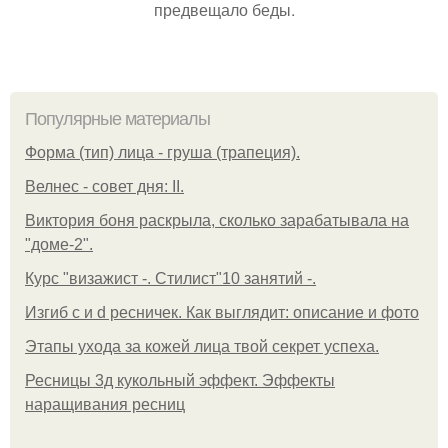
предвещало беды.
Популярные материалы
Форма (тип) лица - груша (трапеция).
Велнес - совет дня: II.
Виктория боня раскрыла, сколько зарабатывала на
"доме-2".
Курс "визажист -. Стилист"10 занятий -.
Изгиб c и d ресничек. Как выглядит: описание и фото
Этапы ухода за кожей лица твой секрет успеха.
Ресницы 3д кукольный эффект. Эффекты
наращивания ресниц