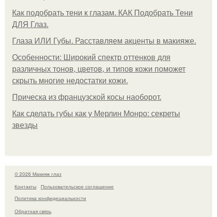
Как подобрать тени к глазам. КАК Подобрать Тени
ДЛЯ Глаз.
Глаза ИЛИ Губы. Расставляем акценты в макияже.
Особенности: Широкий спектр оттенков для
различных тонов, цветов, и типов кожи поможет
скрыть многие недостатки кожи.
Прическа из французской косы наоборот.
Как сделать губы как у Мерлин Монро: секреты
звезды
© 2026 Макияж глаз
Контакты
Пользовательское соглашение
Политика конфидециальности
Обратная связь