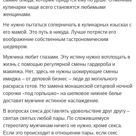
кулинарки чаще всего становятся любимыми
женщинами.
Не нужно пытаться соперничать в кулинарных изысках с
его мамой. Это путь в никуда. Лучше потрясти его
воображение собственным гастрономическим
шедевром.
Мужчина любит глазами. Эту истину нужно воплощать в
жизнь с помощью регулярной смены гардероба и
макияжа. Нет, здесь не нужны шокирующие смены
имиджа – от деловой бизнес – леди до могильного
раскраса готов. Но замена монашеской ситцевой ночной
сорочки «под горлышко» на шелковое нижнее белье
доставит мужчине истинное наслаждение.
В вопросах секса доставлять удовольствие друг другу –
святая святых любой пары. По сложившемуся
стереотипу мужчинам ничего не нужно, кроме секса.
Если это происходит в отношении пары, если секс