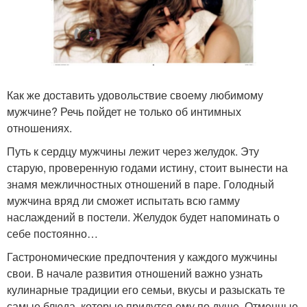
Как же доставить удовольствие своему любимому
мужчине? Речь пойдет не только об интимных
отношениях.
Путь к сердцу мужчины лежит через желудок. Эту
старую, проверенную годами истину, стоит вынести на
знамя межличностных отношений в паре. Голодный
мужчина вряд ли сможет испытать всю гамму
наслаждений в постели. Желудок будет напоминать о
себе постоянно…
Гастрономические предпочтения у каждого мужчины
свои. В начале развития отношений важно узнать
кулинарные традиции его семьи, вкусы и разыскать те
самые блюда, которые придутся ему по душе. Отменные