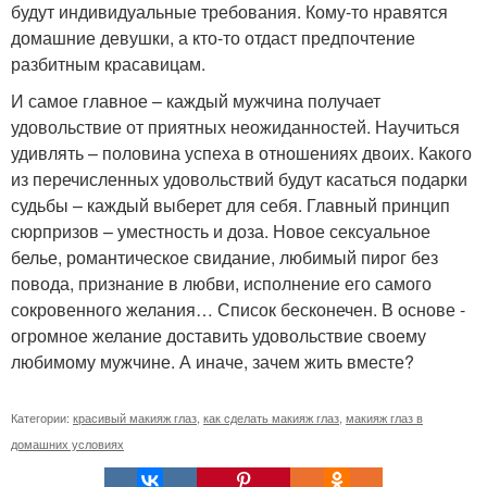
будут индивидуальные требования. Кому-то нравятся
домашние девушки, а кто-то отдаст предпочтение
разбитным красавицам.
И самое главное – каждый мужчина получает
удовольствие от приятных неожиданностей. Научиться
удивлять – половина успеха в отношениях двоих. Какого
из перечисленных удовольствий будут касаться подарки
судьбы – каждый выберет для себя. Главный принцип
сюрпризов – уместность и доза. Новое сексуальное
белье, романтическое свидание, любимый пирог без
повода, признание в любви, исполнение его самого
сокровенного желания… Список бесконечен. В основе -
огромное желание доставить удовольствие своему
любимому мужчине. А иначе, зачем жить вместе?
Категории:
красивый макияж глаз
,
как сделать макияж глаз
,
макияж глаз в
домашних условиях