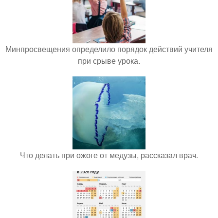
Минпросвещения определило порядок действий учителя
при срыве урока.
Что делать при ожоге от медузы, рассказал врач.