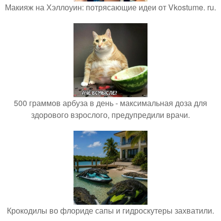
Макияж на Хэллоуин: потрясающие идеи от Vkostume. ru.
500 граммов арбуза в день - максимальная доза для
здорового взрослого, предупредили врачи.
Крокодилы во флориде сапы и гидроскутеры захватили.