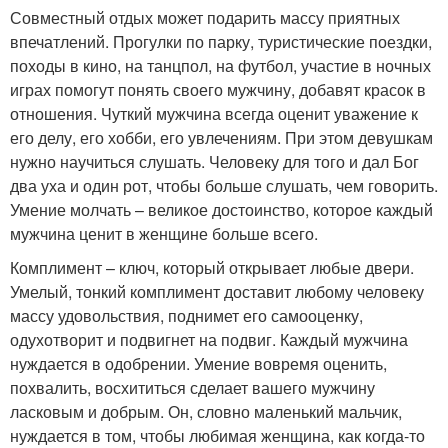
Совместный отдых может подарить массу приятных
впечатлений. Прогулки по парку, туристические поездки,
походы в кино, на танцпол, на футбол, участие в ночных
играх помогут понять своего мужчину, добавят красок в
отношения. Чуткий мужчина всегда оценит уважение к
его делу, его хобби, его увлечениям. При этом девушкам
нужно научиться слушать. Человеку для того и дал Бог
два уха и один рот, чтобы больше слушать, чем говорить.
Умение молчать – великое достоинство, которое каждый
мужчина ценит в женщине больше всего.
Комплимент – ключ, который открывает любые двери.
Умелый, тонкий комплимент доставит любому человеку
массу удовольствия, поднимет его самооценку,
одухотворит и подвигнет на подвиг. Каждый мужчина
нуждается в одобрении. Умение вовремя оценить,
похвалить, восхититься сделает вашего мужчину
ласковым и добрым. Он, словно маленький мальчик,
нуждается в том, чтобы любимая женщина, как когда-то