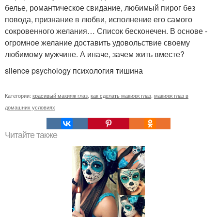
белье, романтическое свидание, любимый пирог без
повода, признание в любви, исполнение его самого
сокровенного желания… Список бесконечен. В основе -
огромное желание доставить удовольствие своему
любимому мужчине. А иначе, зачем жить вместе?
silence psychology психология тишина
Категории:
красивый макияж глаз
,
как сделать макияж глаз
,
макияж глаз в
домашних условиях
Читайте также