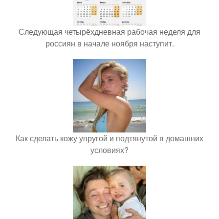
Следующая четырёхдневная рабочая неделя для
россиян в начале ноября наступит.
Как сделать кожу упругой и подтянутой в домашних
условиях?