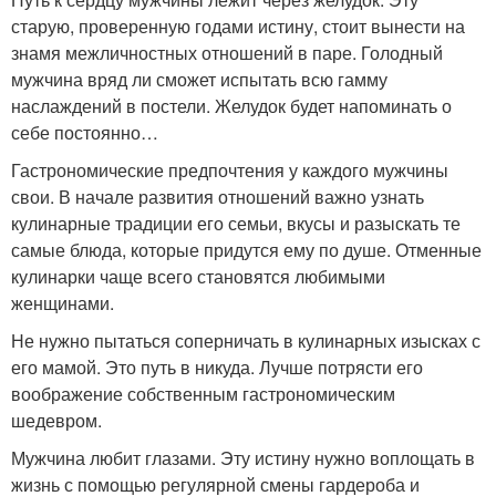
старую, проверенную годами истину, стоит вынести на
знамя межличностных отношений в паре. Голодный
мужчина вряд ли сможет испытать всю гамму
наслаждений в постели. Желудок будет напоминать о
себе постоянно…
Гастрономические предпочтения у каждого мужчины
свои. В начале развития отношений важно узнать
кулинарные традиции его семьи, вкусы и разыскать те
самые блюда, которые придутся ему по душе. Отменные
кулинарки чаще всего становятся любимыми
женщинами.
Не нужно пытаться соперничать в кулинарных изысках с
его мамой. Это путь в никуда. Лучше потрясти его
воображение собственным гастрономическим
шедевром.
Мужчина любит глазами. Эту истину нужно воплощать в
жизнь с помощью регулярной смены гардероба и