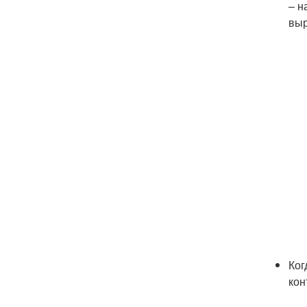
– н
выр
Ког
кон