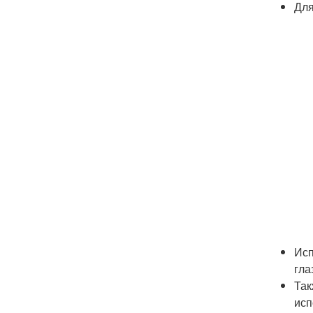
Для
Исп
гла
Так
исп