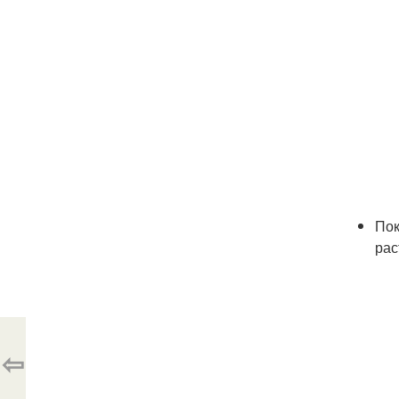
Пок
рас
⇦