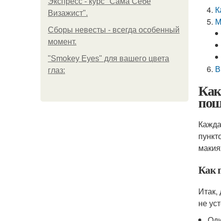
Экспресс - курс "Сама Себе
К
Визажист".
М
Сборы невесты - всегда особенный
момент.
"Smokey Eyes" для вашего цвета
В
глаз:
Как
пош
Кажда
пункт
макия
Как 
Итак,
не уст
Оди