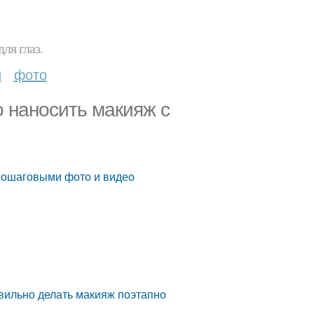
ля глаз.
и
фото
о наносить макияж с
 пошаговыми фото и видео
авильно делать макияж поэтапно