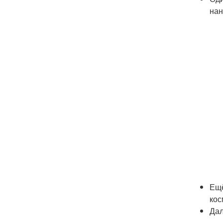
нан
Ещё
кос
Дал