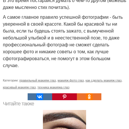
В это время постарайся думать о чем-то другом (можешь
даже мысленно стих почитать).
А самое главное правило успешной фотографии - быть
уверенной в своей красоте. Какой бы красивой ты ни
была, если ты будешь стоять зажато, с вымученной
небольшой улыбкой и в неестественной позе, то даже
профессиональный фотограф не сможет сделать
хорошее фото и никакие советы о том, как лучше
сфотографироваться, не помогут в этом большом
случае.
Категории:
правильный макияж глаз
,
макияж фото глаз
,
как сделать макияж глаз
,
красивый макияж глаз
,
техника макияжа глаз
Читайте также