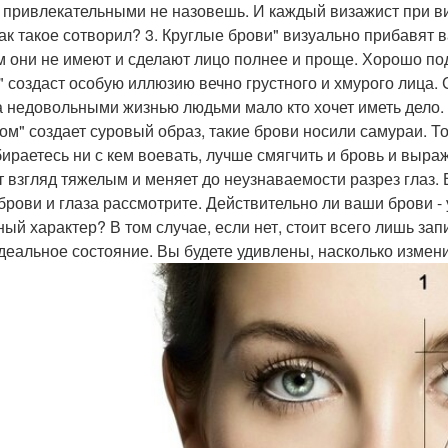
 привлекательными не назовешь. И каждый визажист при ви
как такое сотворил? 3. Круглые брови" визуально прибавят
м они не имеют и сделают лицо полнее и проще. Хорошо по
" создаст особую иллюзию вечно грустного и хмурого лица.
а недовольными жизнью людьми мало кто хочет иметь дело. 5
ом" создает суровый образ, такие брови носили самураи. Т
бираетесь ни с кем воевать, лучше смягчить и бровь и выр
т взгляд тяжелым и меняет до неузнаваемости разрез глаз. 
брови и глаза рассмотрите. Действительно ли ваши брови 
ный характер? В том случае, если нет, стоит всего лишь за
идеальное состояние. Вы будете удивлены, насколько измен