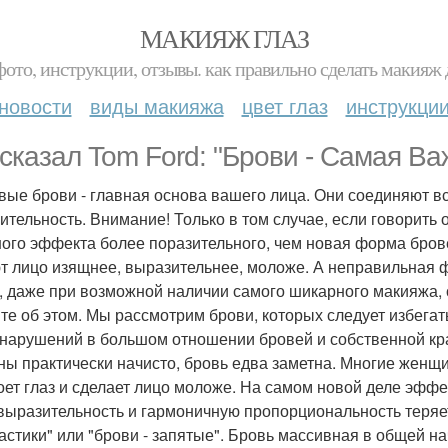
МАКИЯЖ ГЛАЗ
фото, инструкции, отзывы. как правильно сделать макияж д
новости
виды макияжа
цвет глаз
инструкци
 сказал Tom Ford: "Брови - Самая Ва
вые брови - главная основа вашего лица. Они соединяют в
ительность. Внимание! Только в том случае, если говорить 
ого эффекта более поразительного, чем новая форма бров
т лицо изящнее, выразительнее, моложе. А неправильная 
, даже при возможной наличии самого шикарного макияжа, сп
те об этом. Мы рассмотрим брови, которых следует избегать
нарушений в большом отношении бровей и собственной кр
ны практически начисто, бровь едва заметна. Многие женщ
оет глаз и сделает лицо моложе. На самом новой деле эфф
выразительность и гармоничную пропорциональность теряе
астики" или "брови - запятые". Бровь массивная в общей на