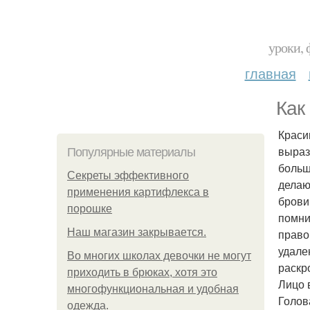
уроки, 
главная
Как
Краси
выраз
Популярные материалы
больш
Секреты эффективного
делаю
применения картифлекса в
брови
порошке
помни
Нaш магaзин зaкрывaeтся.
право
удале
Во многих школах девочки не могут
раскр
приходить в брюках, хотя это
Лицо 
многофункциональная и удобная
Голов
одежда.