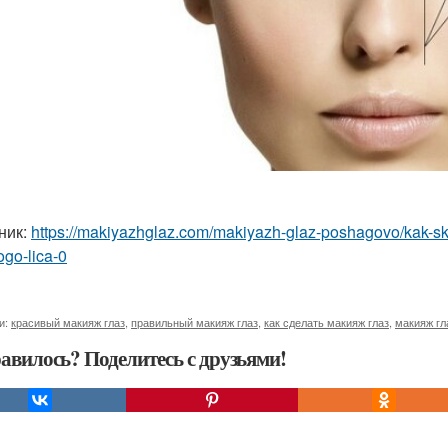
ник:
https://makiyazhglaz.com/makiyazh-glaz-poshagovo/kak-sk
ogo-lica-0
и:
красивый макияж глаз
,
правильный макияж глаз
,
как сделать макияж глаз
,
макияж гл
авилось? Поделитесь с друзьями!