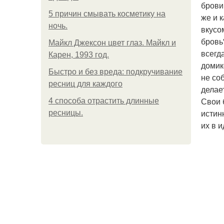
брови
5 причин смывать косметику на
же и 
ночь.
вкусо
бровь
Майкл Джексон цвет глаз. Майкл и
всегд
Карен, 1993 год.
домик
Быстро и без вреда: подкручивание
не со
ресниц для каждого
делае
Свои 
4 способа отрастить длинные
истин
ресницы.
их в 