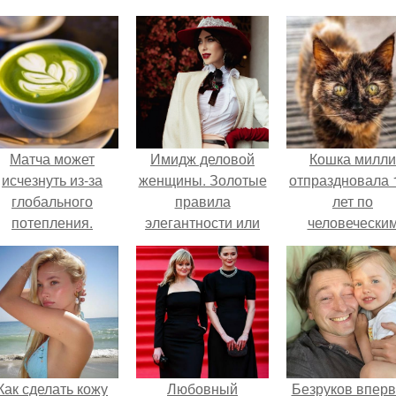
Матча может
Имидж деловой
Кошка милли
исчезнуть из-за
женщины. Золотые
отпраздновала 
глобального
правила
лет по
потепления.
элегантности или
человечески
как создать образ
Меркам и
элегантной леди.
претендует н
звание само
старой в мире
Как сделать кожу
Любовный
Безруков впер