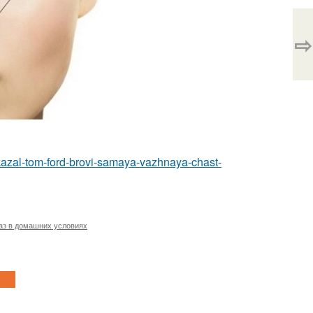
⇨
azal-tom-ford-brovi-samaya-vazhnaya-chast-
аз в домашних условиях