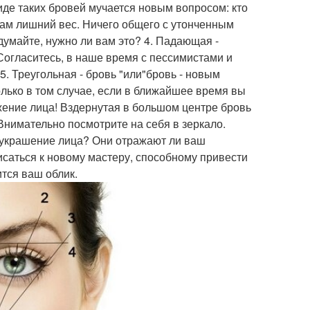
де таких бровей мучается новым вопросом: кто
 вам лишний вес. Ничего общего с утонченным
думайте, нужно ли вам это? 4. Падающая -
 Согласитесь, в наше время с пессимистами и
. Треугольная - бровь "или"бровь - новым
олько в том случае, если в ближайшее время вы
ажение лица! Вздернутая в большом центре бровь
Внимательно посмотрите на себя в зеркало.
- украшение лица? Они отражают ли ваш
писаться к новому мастеру, способному привести
ится ваш облик.