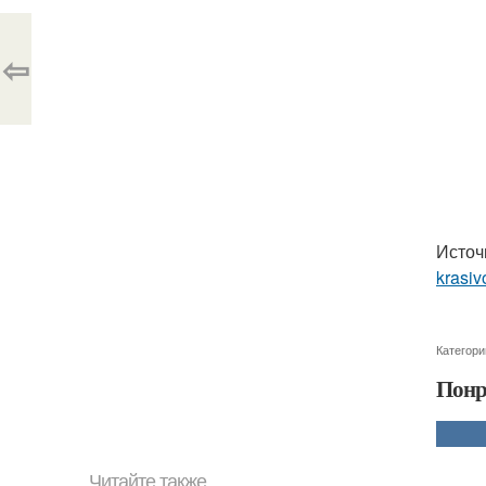
⇦
Источ
krasiv
Категори
Понр
Читайте также