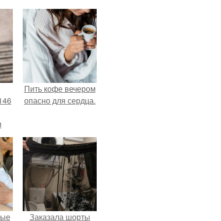
Пить кофе вечером
146
опасно для сердца.
м
а
й
.
вые
Заказала шорты