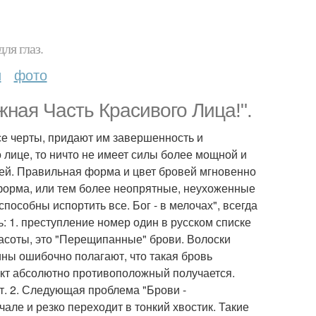
ля глаз.
и
фото
жная Часть Красивого Лица!".
се черты, придают им завершенность и
о лице, то ничто не имеет силы более мощной и
ей. Правильная форма и цвет бровей мгновенно
форма, или тем более неопрятные, неухоженные
особны испортить все. Бог - в мелочах", всегда
: 1. преступление номер один в русском списке
асоты, это "Перещипанные" брови. Волоски
ины ошибочно полагают, что такая бровь
ект абсолютно противоположный получается.
т. 2. Следующая проблема "Брови -
чале и резко переходит в тонкий хвостик. Такие