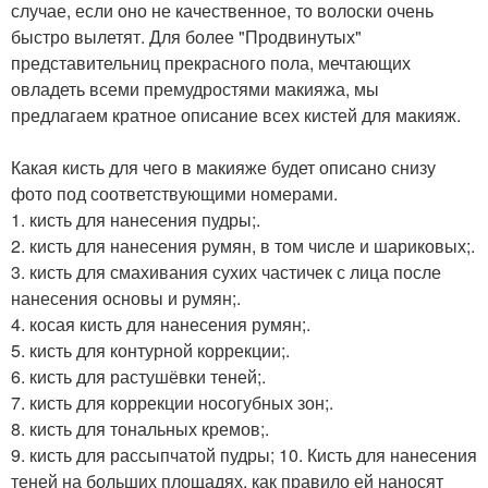
случае, если оно не качественное, то волоски очень
быстро вылетят. Для более "Продвинутых"
представительниц прекрасного пола, мечтающих
овладеть всеми премудростями макияжа, мы
предлагаем кратное описание всех кистей для макияж.
Какая кисть для чего в макияже будет описано снизу
фото под соответствующими номерами.
1. кисть для нанесения пудры;.
2. кисть для нанесения румян, в том числе и шариковых;.
3. кисть для смахивания сухих частичек с лица после
нанесения основы и румян;.
4. косая кисть для нанесения румян;.
5. кисть для контурной коррекции;.
6. кисть для растушёвки теней;.
7. кисть для коррекции носогубных зон;.
8. кисть для тональных кремов;.
9. кисть для рассыпчатой пудры; 10. Кисть для нанесения
теней на больших площадях, как правило ей наносят