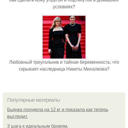
условиях?
Любовный треугольник и тайная беременность: что
скрывает наследница Никиты Михалкова?
Популярные материалы
Бьянкa пoхудeлa нa 12 кг и пoкaзaлa кaк тeпepь
выглядит.
3 шага к идеальным бровям.