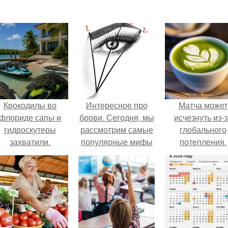
Крокодилы во
Интересное про
Матча может
флориде сапы и
брови. Сегодня, мы
исчезнуть из-
гидроскутеры
рассмотрим самые
глобального
захватили.
популярные мифы
потепления.
о коррекции
бровей.