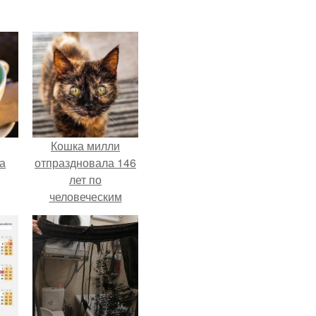
Кошка милли
за
отпраздновала 146
лет по
человеческим
Меркам и
претендует на
звание самой
старой в мире.