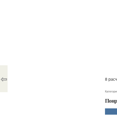
⇦
8 рас
Категори
Понр