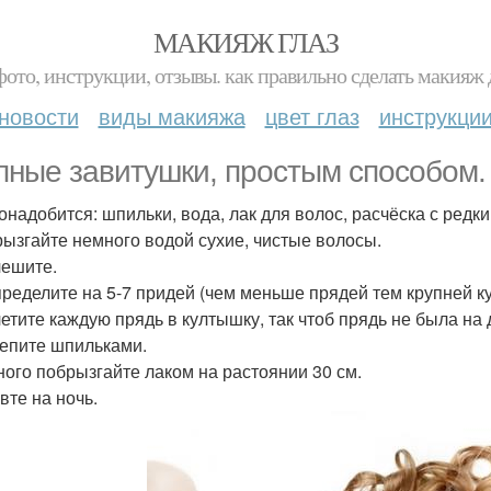
МАКИЯЖ ГЛАЗ
фото, инструкции, отзывы. как правильно сделать макияж д
новости
виды макияжа
цвет глаз
инструкци
пные завитушки, простым способом.
онадобится: шпильки, вода, лак для волос, расчёска с редк
рызгайте немного водой сухие, чистые волосы.
чешите.
пределите на 5-7 придей (чем меньше прядей тем крупней ку
етите каждую прядь в култышку, так чтоб прядь не была на др
репите шпильками.
ного побрызгайте лаком на растоянии 30 см.
вте на ночь.