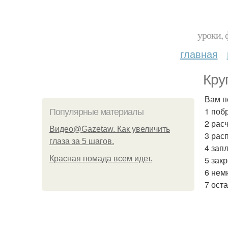
уроки, 
главная
Кру
Вам п
1 поб
Популярные материалы
2 рас
Видео@Gazetaw. Как увеличить
3 рас
глаза за 5 шагов.
4 запл
Красная помада всем идет.
5 зак
6 нем
7 оста