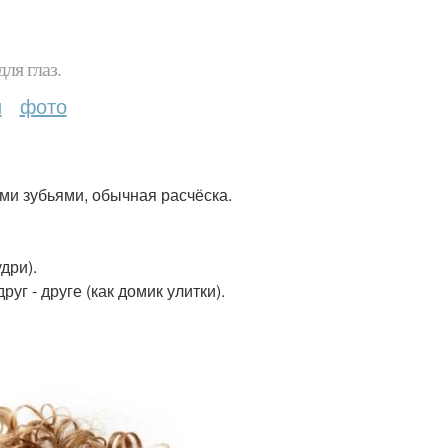
ля глаз.
и
фото
ими зубьями, обычная расчёска.
дри).
уг - друге (как домик улитки).