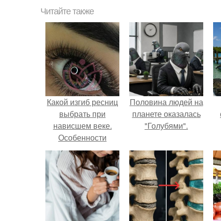
Читайте также
Какой изгиб ресниц
Половина людей на
выбрать при
планете оказалась
нависшем веке.
"Голубями".
Особенности
наращивания
ресниц на
нависшее веко