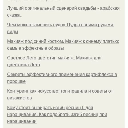
Лучший оригинальный сценарий свадьбы - арабская
сказка.
Чем можно заменить пудру. Пудра своими руками:
виды
Макияж под синий костюм. Макияж к синему платью:
самые эффектные образы
Светлое Лето цветотип макияж. Макияж для
цветотипа Лето
Секреты эффективного применения картифлекса в
порошке
Контуринг как искусство: топ-правила и советы от
визажистов
Кому стоит выбирать изгиб ресниц L для
наращивания. Как подобрать изгиб ресниц при
наращивании