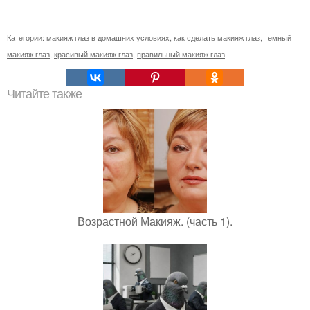
Категории:
макияж глаз в домашних условиях
,
как сделать макияж глаз
,
темный
макияж глаз
,
красивый макияж глаз
,
правильный макияж глаз
Читайте также
Возрастной Макияж. (часть 1).