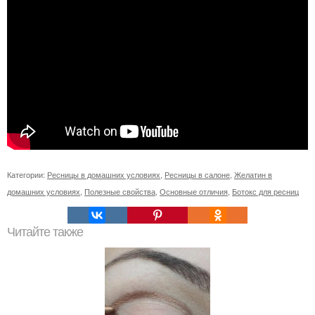
Категории:
Ресницы в домашних условиях
,
Ресницы в салоне
,
Желатин в
домашних условиях
,
Полезные свойства
,
Основные отличия
,
Ботокс для ресниц
Читайте также