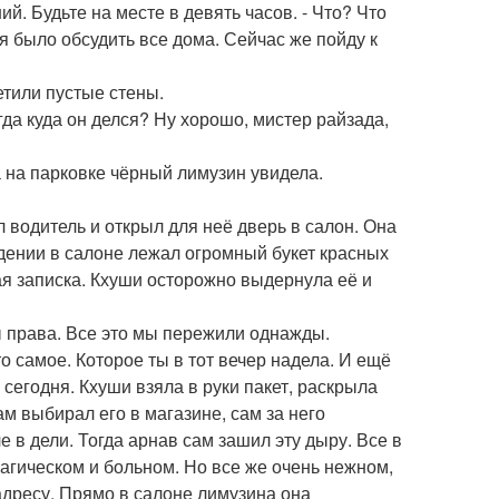
й. Будьте на месте в девять часов. - Что? Что
зя было обсудить все дома. Сейчас же пойду к
етили пустые стены.
гда куда он делся? Ну хорошо, мистер райзада,
а на парковке чёрный лимузин увидела.
 водитель и открыл для неё дверь в салон. Она
идении в салоне лежал огромный букет красных
ая записка. Кхуши осторожно выдернула её и
Ты права. Все это мы пережили однажды.
то самое. Которое ты в тот вечер надела. И ещё
 сегодня. Кхуши взяла в руки пакет, раскрыла
ам выбирал его в магазине, сам за него
е в дели. Тогда арнав сам зашил эту дыру. Все в
рагическом и больном. Но все же очень нежном,
адресу. Прямо в салоне лимузина она