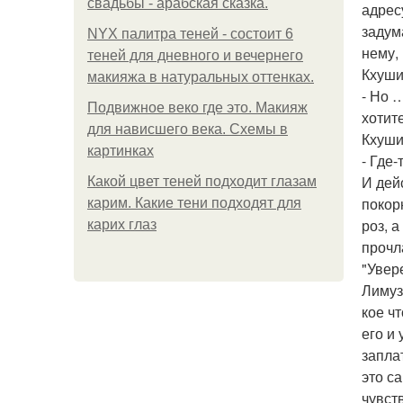
свадьбы - арабская сказка.
адрес
задум
NYX палитра теней - состоит 6
нему,
теней для дневного и вечернего
Кхуши
макияжа в натуральных оттенках.
- Но 
Подвижное веко где это. Макияж
хотит
для нависшего века. Схемы в
Кхуши
картинках
- Где-
И дей
Какой цвет теней подходит глазам
покор
карим. Какие тени подходят для
роз, 
карих глаз
прочл
"Увер
Лимуз
кое ч
его и
запла
это с
чувст