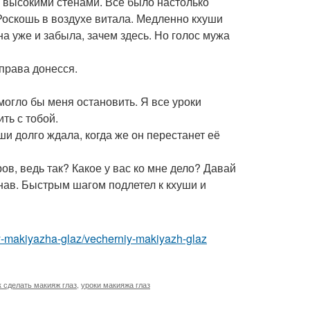
с высокими стенами. Все было настолько
 Роскошь в воздухе витала. Медленно кхуши
а уже и забыла, зачем здесь. Но голос мужа
справа донесся.
смогло бы меня остановить. Я все уроки
ть с тобой.
и долго ждала, когда же он перестанет её
ов, ведь так? Какое у вас ко мне дело? Давай
нав. Быстрым шагом подлетел к кхуши и
y-makiyazha-glaz/vecherniy-makiyazh-glaz
к сделать макияж глаз
,
уроки макияжа глаз