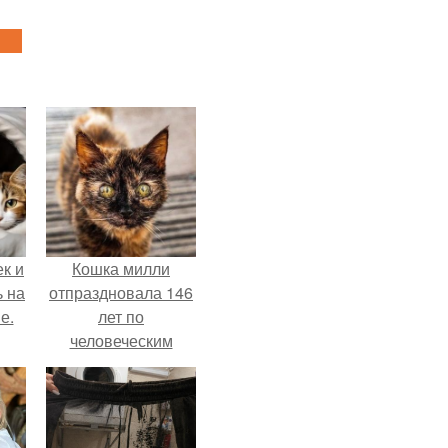
к и
Кошка милли
ь на
отпраздновала 146
е.
лет по
человеческим
Меркам и
претендует на
звание самой
старой в мире.