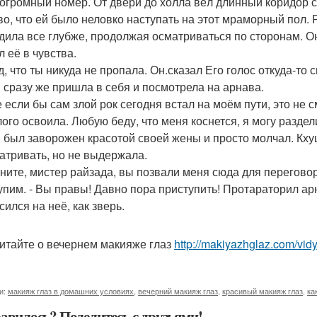
 огромный номер. От двери до холла вёл длинный коридор 
во, что ей было неловко наступать на этот мраморный пол.
дила все глубже, продолжая осматриваться по сторонам. Он
л её в чувства.
д, что ты никуда не пропала. Он.сказал Его голос откуда-то 
 сразу же пришла в себя и посмотрела на арнава.
е если бы сам злой рок сегодня встал на моём пути, это не 
ого освоила. Любую беду, что меня коснется, я могу раздели
 был заворожен красотой своей жены и просто молчал. Кхуш
атривать, но не выдержала.
ините, мистер райзада, вы позвали меня сюда для переговор
упим. - Вы правы! Давно пора приступить! Протараторил ар
ился на неё, как зверь.
итайте о вечернем макияже глаз
http://makiyazhglaz.com/vid
и:
макияж глаз в домашних условиях
,
вечерний макияж глаз
,
красивый макияж глаз
,
ка
авилось? Поделитесь с друзьями!