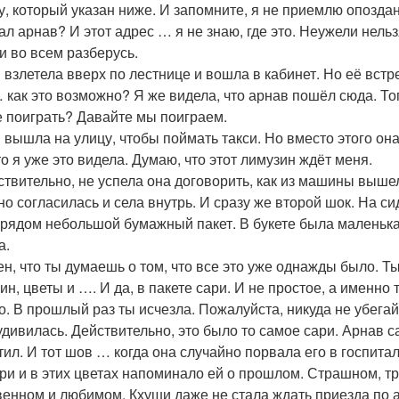
у, который указан ниже. И запомните, я не приемлю опоздани
ал арнав? И этот адрес … я не знаю, где это. Неужели нель
 и во всем разберусь.
 взлетела вверх по лестнице и вошла в кабинет. Но её встр
… как это возможно? Я же видела, что арнав пошёл сюда. То
е поиграть? Давайте мы поиграем.
 вышла на улицу, чтобы поймать такси. Но вместо этого он
то я уже это видела. Думаю, что этот лимузин ждёт меня.
ствительно, не успела она договорить, как из машины вышел
но согласилась и села внутрь. И сразу же второй шок. На с
а рядом небольшой бумажный пакет. В букете была маленьк
а.
ен, что ты думаешь о том, что все это уже однажды было. 
ин, цветы и …. И да, в пакете сари. И не простое, а именно 
то. В прошлый раз ты исчезла. Пожалуйста, никуда не убегай
 удивилась. Действительно, это было то самое сари. Арнав с
тил. И тот шов … когда она случайно порвала его в госпитал
ари и в этих цветах напоминало ей о прошлом. Страшном, т
венном и любимом. Кхуши даже не стала ждать приезда по 