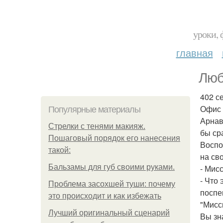
уроки, 
главная
Люб
402 с
Офис 
Популярные материалы
Арнав
Стрелки с тенями макияж.
бы ср
Пошаговый порядок его нанесения
Воспо
такой:
на св
Бальзамы для губ своими руками.
- Мис
- Что
Проблема засохшей туши: почему
поспе
это происходит и как избежать
"Мисс
Лучший оригинальный сценарий
Вы зн