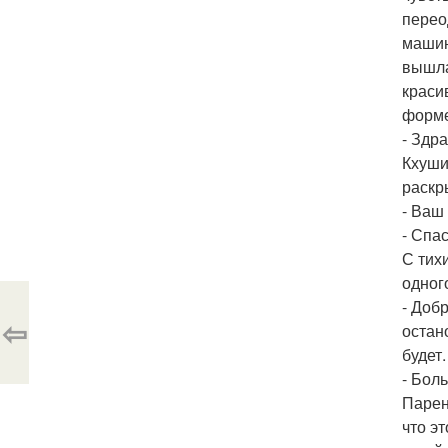
перео
машин
вышла 
краси
форме
- Здр
Кхуши
раскр
- Ваш
- Спа
С тих
одног
- Доб
⇦
остан
будет
- Бол
Парен
что эт