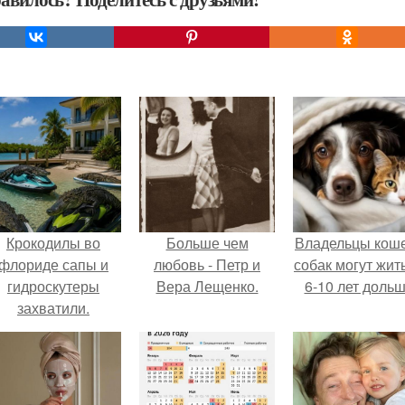
Крокодилы во
Больше чем
Владельцы коше
флориде сапы и
любовь - Петр и
собак могут жит
гидроскутеры
Вера Лещенко.
6-10 лет дольш
захватили.