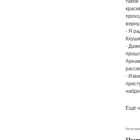
такой
краси
прохо
верну
- Я ра
Кхуши
- Даж
прошл
Арнав
рассм
- Изв
прист
наброс
Ещё ч
Категори
Понр