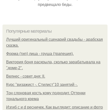
предвещало беды.
Популярные материалы
Лучший оригинальный сценарий свадьбы - арабская
сказка.
Форма (тип) лица - груша (трапеция).
Виктория боня раскрыла, сколько зарабатывала на
"доме-2".
Велнес - совет дня: II.
Курс "визажист -. Стилист"10 занятий -.
Тон слоновая кость кому подходит. Оттенки
тонального крема
Изгиб c и d ресничек. Как выглядит: описание и фото