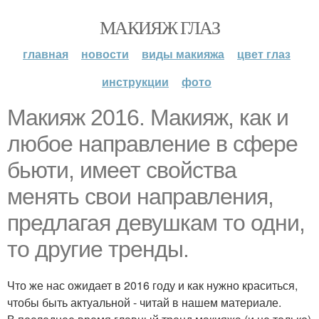
МАКИЯЖ ГЛАЗ
главная
новости
виды макияжа
цвет глаз
инструкции
фото
Макияж 2016. Макияж, как и
любое направление в сфере
бьюти, имеет свойства
менять свои направления,
предлагая девушкам то одни,
то другие тренды.
Что же нас ожидает в 2016 году и как нужно краситься,
чтобы быть актуальной - читай в нашем материале.