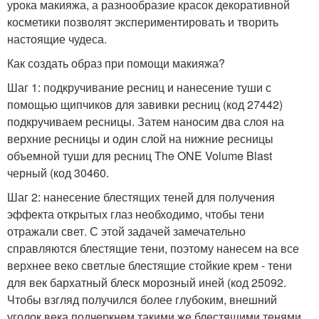
урока макияжа, а разнообразие красок декоративной
косметики позволят экспериментировать и творить
настоящие чудеса.
Как создать образ при помощи макияжа?
Шаг 1: подкручивание ресниц и нанесение туши с
помощью щипчиков для завивки ресниц (код 27442)
подкручиваем ресницы. Затем наносим два слоя на
верхние ресницы и один слой на нижние ресницы
объемной туши для ресниц The ONE Volume Blast
черный (код 30460.
Шаг 2: нанесение блестящих теней для получения
эффекта открытых глаз необходимо, чтобы тени
отражали свет. С этой задачей замечательно
справляются блестящие тени, поэтому нанесем на все
верхнее веко светлые блестящие стойкие крем - тени
для век бархатный блеск морозный иней (код 25092.
Чтобы взгляд получился более глубоким, внешний
уголок века подчеркнем такими же блестящими тенями,