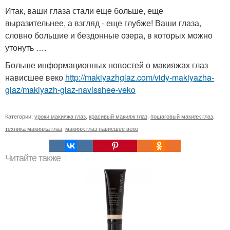
Итак, ваши глаза стали еще больше, еще
выразительнее, а взгляд - еще глубже! Ваши глаза,
словно большие и бездонные озера, в которых можно
утонуть ….
Больше информационных новостей о макияжах глаз
нависшее веко
http://makiyazhglaz.com/vidy-makiyazha-
glaz/makiyazh-glaz-navisshee-veko
Категории:
уроки макияжа глаз
,
красивый макияж глаз
,
пошаговый макияж глаз
,
техника макияжа глаз
,
макияж глаз нависшее веко
Читайте также