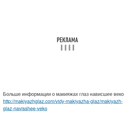
Больше информации о макияжах глаз нависшее веко
http://makiyazhglaz.com/vidy-makiyazha-glaz/makiyazh-
glaz-navisshee-veko