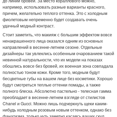
до линии бровей. За место кораллового можно,
например, использовать разные варианты красного,
причем, желательно теплого оттенка. Это с холодным
фиолетовым непременно будет создавать очень
удачный модный контраст.
Стоит заметить, что макияж с большим эффектом вовсе
ненакрашенного лица оказался одним из основных
направлений в весенне-летнем сезоне. Отдельные
дизайнеры так увлеклись особенным очарованием такой
невинной натуральности, что их модели на показах
обошлись вовсе без бровей, их военная зона совпадала
полностью тоном кожи. Кроме того, модным будут
бесцветные губы на вашем лице без косметики. Хорошо
будут смотреться теплые оттенки помады, а также
полного блеска. Абсолютно пастельно - телесная гамма
преобладает в весенне-летнем взгляде от стилистов
Chanel и Gucci. Можно лишь подчеркнуть щеки каким-
нибудь холодным розовым новым оттенком, однако без
фанатизма, только чуть заметно касаясь ваших скул.