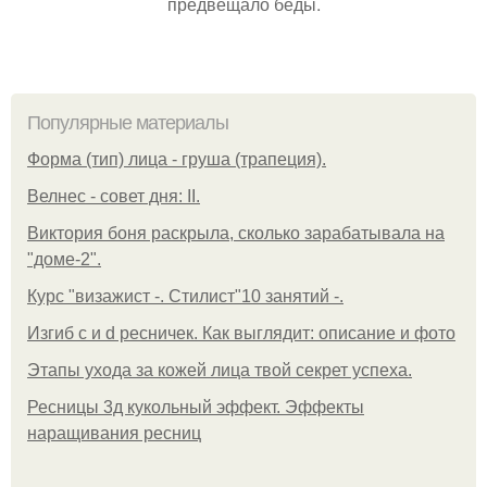
предвещало беды.
Популярные материалы
Форма (тип) лица - груша (трапеция).
Велнес - совет дня: II.
Виктория боня раскрыла, сколько зарабатывала на
"доме-2".
Курс "визажист -. Стилист"10 занятий -.
Изгиб c и d ресничек. Как выглядит: описание и фото
Этапы ухода за кожей лица твой секрет успеха.
Ресницы 3д кукольный эффект. Эффекты
наращивания ресниц