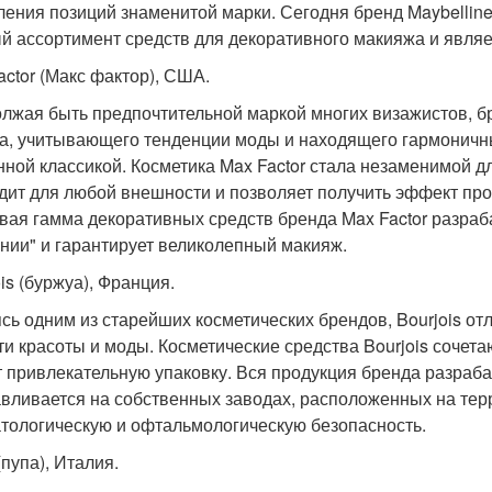
ления позиций знаменитой марки. Сегодня бренд Maybellin
й ассортимент средств для декоративного макияжа и являе
actor (Макс фактор), США.
лжая быть предпочтительной маркой многих визажистов, бр
а, учитывающего тенденции моды и находящего гармоничн
нной классикой. Косметика Max Factor стала незаменимой д
дит для любой внешности и позволяет получить эффект пр
вая гамма декоративных средств бренда Max Factor разраб
нии" и гарантирует великолепный макияж.
is (буржуа), Франция.
сь одним из старейших косметических брендов, Bourjois от
ти красоты и моды. Косметические средства Bourjois сочета
 привлекательную упаковку. Вся продукция бренда разраба
авливается на собственных заводах, расположенных на тер
тологическую и офтальмологическую безопасность.
(пупа), Италия.