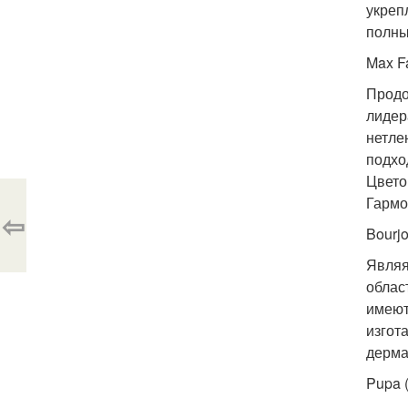
укреп
полны
Max F
Продо
лидер
нетле
подхо
Цвето
Гармо
⇦
Bourjo
Являя
облас
имеют
изгот
дерма
Pupa 