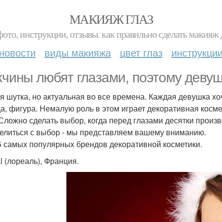
МАКИЯЖ ГЛАЗ
фото, инструкции, отзывы. как правильно сделать макияж д
новости
виды макияжа
цвет глаз
инструкци
чины любят глазами, поэтому девуш
я шутка, но актуальная во все времена. Каждая девушка хоч
а, фигура. Немалую роль в этом играет декоративная космет
 Сложно сделать выбор, когда перед глазами десятки произ
елиться с выбор - мы представляем вашему вниманию.
 5 самых популярных брендов декоративной косметики.
l (лореаль), Франция.