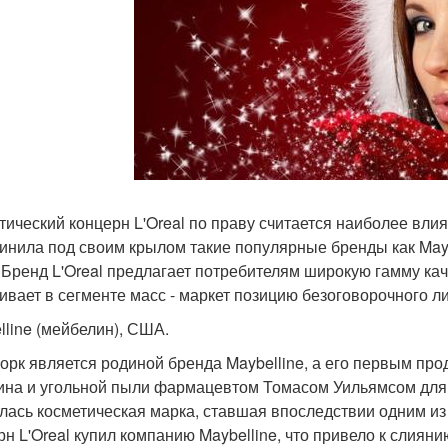
тический концерн L'Oreal по праву считается наиболее вли
инила под своим крылом такие популярные бренды как Maybell
. Бренд L'Oreal предлагает потребителям широкую гамму ка
ивает в сегменте масс - маркет позицию безоговорочного л
lline (мейбелин), США.
орк является родиной бренда Maybelline, а его первым про
ина и угольной пыли фармацевтом Томасом Уильямсом для с
лась косметическая марка, ставшая впоследствии одним из
рн L'Oreal купил компанию Maybelline, что привело к слия