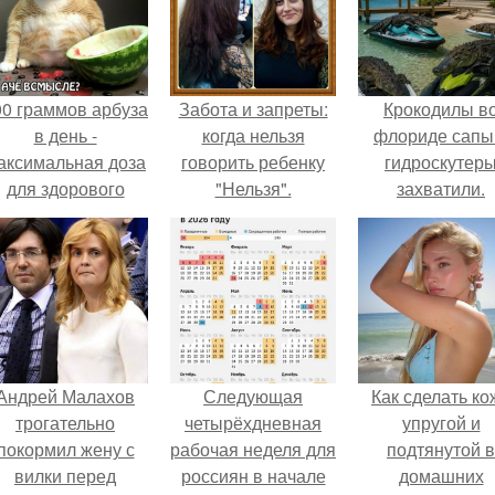
00 граммов арбуза
Забота и запреты:
Крокодилы в
в день -
когда нельзя
флориде сапы
аксимальная доза
говорить ребенку
гидроскутер
для здорового
"Нельзя".
захватили.
взрослого,
предупредили
врачи.
Андрей Малахов
Следующая
Как сделать ко
трогательно
четырёхдневная
упругой и
покормил жену с
рабочая неделя для
подтянутой в
вилки перед
россиян в начале
домашних