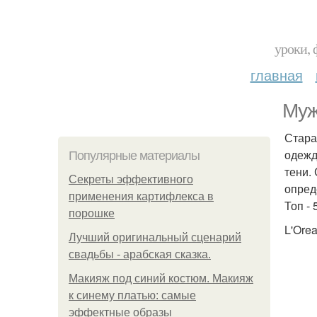
уроки, 
главная
Муж
Стара
одежд
Популярные материалы
тени.
Секреты эффективного
опред
применения картифлекса в
Топ -
порошке
L'Orea
Лучший оригинальный сценарий
свадьбы - арабская сказка.
Макияж под синий костюм. Макияж
к синему платью: самые
эффектные образы