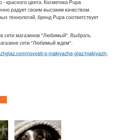
о - красного цвета. Косметика Pupa
енно радует своим высоким качеством.
ых технологий, бренд Pupa соответствует
и в сети магазинов "Любимый". Выбрать
магазине сети "Любимый ждем".
yazhglaz.com/novosti-o-makiyazhe-glaz/makiyazh-