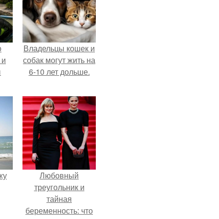
о
Владельцы кошек и
 и
собак могут жить на
ы
6-10 лет дольше.
жу
Любовный
треугольник и
тайная
беременность: что