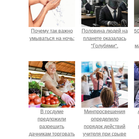
Почему так важно
Половина людей на
5
умываться на ночь:
планете оказалась
"Голубями".
м
В госдуме
Минпросвещения
предложили
определило
разрешить
порядок действий
дачникам торговать
учителя при срыве