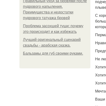
Правильный уход за бровями после
подче
пудрового напыления.
плыве
Преимущества и недостатки
С хор
пудрового татуажа бровей
больш
Проблема засохшей туши: почему
котор
это происходит и как избежать
Перма
Лучший оригинальный сценарий
Нрави
свадьбы - арабская сказка.
Предп
Бальзамы для губ своими руками.
Не лю
Хотит
Хотит
Хотит
Мечта
Ваши 