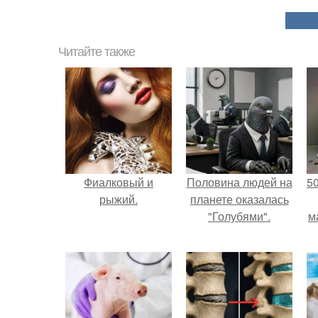
Читайте также
Фиалковый и
Половина людей на
5
рыжий.
планете оказалась
"Голубями".
м