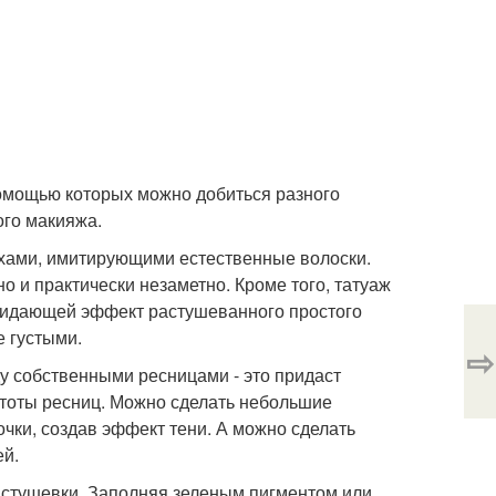
омощью которых можно добиться разного
ого макияжа.
хами, имитирующими естественные волоски.
о и практически незаметно. Кроме того, татуаж
придающей эффект растушеванного простого
е густыми.
⇨
у собственными ресницами - это придаст
стоты ресниц. Можно сделать небольшие
чки, создав эффект тени. А можно сделать
ей.
стушевки. Заполняя зеленым пигментом или