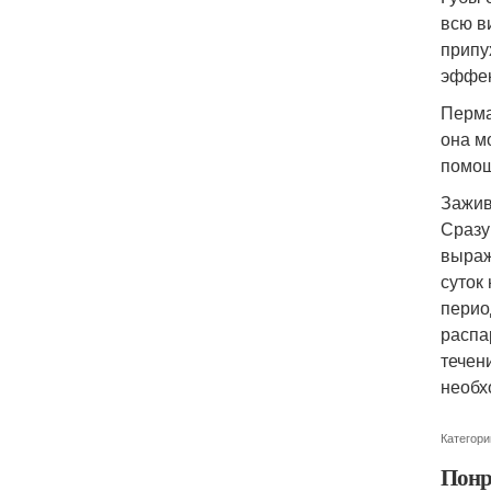
всю в
припу
эффек
Перма
она м
помощ
Зажив
Сразу
выраж
суток
перио
распа
течен
необх
Категори
Понр