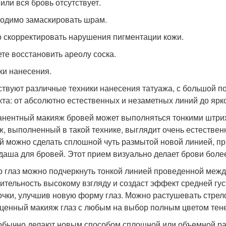
 или вся бровь отсутствует.
одимо замаскировать шрам.
 скорректировать нарушения пигментации кожи.
те восстановить ареолу соска.
ки нанесения.
твуют различные техники нанесения татуажа, с большой п
та: от абсолютно естественных и незаметных линий до ярк
нентный макияж бровей может выполняться тонкими штри
ж, выполненный в такой технике, выглядит очень естественн
й можно сделать сплошной чуть размытой новой линией, 
даша для бровей. Этот прием визуально делает брови боле
р глаз можно подчеркнуть тонкой линией проведенной межд
ительность высокому взгляду и создаст эффект средней гу
очки, улучшив новую форму глаз. Можно растушевать стрело
ценный макияж глаз с любым на выбор полным цветом тен
обычно делают новым способом сплошной или объемной ра