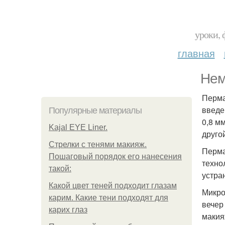
уроки, 
главная
Нем
Перма
введе
Популярные материалы
0,8 м
Kajal EYE Liner.
друго
Стрелки с тенями макияж.
Перма
Пошаговый порядок его нанесения
техно
такой:
устра
Какой цвет теней подходит глазам
Микро
карим. Какие тени подходят для
вечер
карих глаз
макия