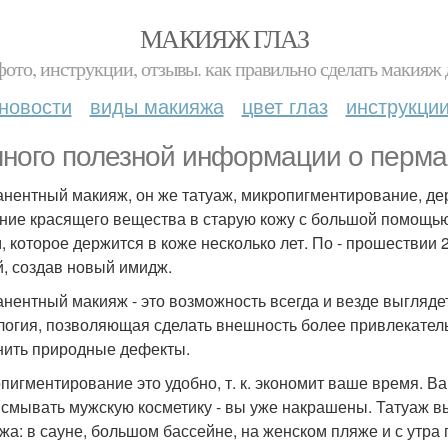
МАКИЯЖ ГЛАЗ
фото, инструкции, отзывы. как правильно сделать макияж д
новости
виды макияжа
цвет глаз
инструкци
ного полезной информации о перма
нентный макияж, он же татуаж, микропигментирование, де
ние красящего вещества в старую кожу с большой помощью
м, которое держится в коже несколько лет. По - прошествии 
й, создав новый имидж.
нентный макияж - это возможность всегда и везде выгляде
логия, позволяющая сделать внешность более привлекатель
нить природные дефекты.
пигментирование это удобно, т. к. экономит ваше время. В
 смывать мужскую косметику - вы уже накрашены. Татуаж вы
жа: в сауне, большом бассейне, на женском пляже и с утра