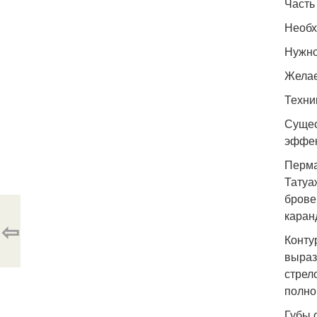
Часть
Необх
Нужно
Желае
Техни
Сущес
эффек
Перма
Татуа
брове
каран
⇦
Конту
выраз
стрел
полно
Губы 