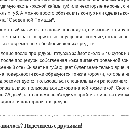
идимую часть красной каймы губ или некоторые ее зоны, с
хлых губ. А можно просто обозначить контур или сделать ко
та "Съеденной Помады".
нентный макияж - это новая процедура, связанная с наруш
ожет вызывать неприятные ощущения - жжение, покалывани
ью современных обезболивающих средств.
ление после процедуры татуажа займет около 5-10 суток и
 после процедуры собственная кожа пигментированной зоны
енный отек бывает на губах; цвет будет значительно ярче,
 на поверхности кожи образуются тонкие корочки, которые на
д рекомендуется пользоваться специальными ранозаживляю
ривать лицо, пользоваться декоративной косметикой. Окон
ие 28 дней, в это время необходимо прийти ко мне на нужн
одимости повторной процедуры.
и:
перманентный макияж глаз
,
как сделать макияж глаз
,
вечерний макияж глаз
,
техника
авилось? Поделитесь с друзьями!