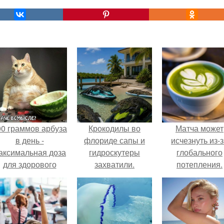
00 граммов арбуза
Крокодилы во
Матча может
в день -
флориде сапы и
исчезнуть из-
аксимальная доза
гидроскутеры
глобального
для здорового
захватили.
потепления.
взрослого,
предупредили
врачи.