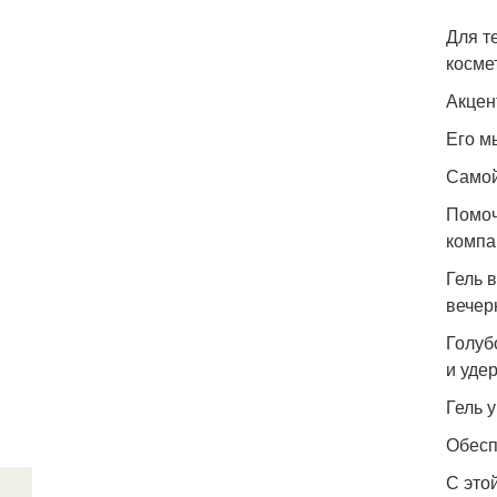
Для т
косме
Акцент
Его м
Самой
Помоч
компа
Гель 
вечер
Голуб
и уде
Гель 
Обесп
С это