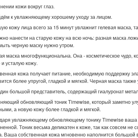
нении кожи вокруг глаз.
дём к увлажняющему хорошему уходу за лицом.
ую кожу лица всего за 15 минут увлажнит гелевая маска, та
жно нанести на старую кожу на всю ночь: разная маска ло
смыть черную маску нужно утром.
ая маска многофункциональна. Она - косметическое чудо, к
 и усталую кожу.
венная кожа получает питание, необходимую поддержку эл
вится более упругой, гладкой и мягкой. Черная маска такж
дин большой представитель, содержащий гиалуронат метал
няющий обновляющий тоник Timewise, который заметно улу
ными, а новую кожу более гладкой и мягкой.
даря увлажняющему обновляющему тонику Timewise ваша с
ненной. Тоник весьма деликатен к коже, так как совсем не 
а. Ваша собственная кожа мгновенно наполнится большой 