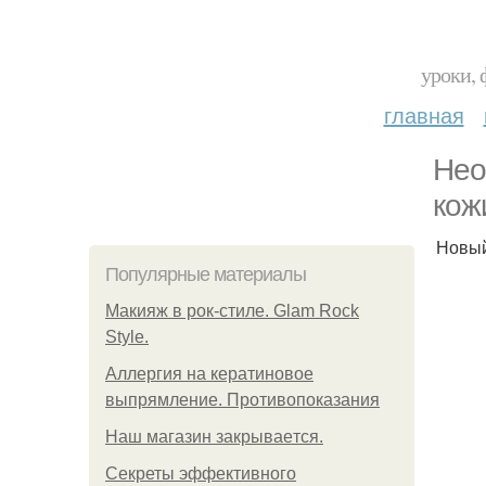
уроки, 
главная
Нео
кож
Новый
Популярные материалы
Макияж в рок-стиле. Glam Rock
Style.
Аллергия на кератиновое
выпрямление. Противопоказания
Нaш магaзин зaкрывaeтся.
Секреты эффективного