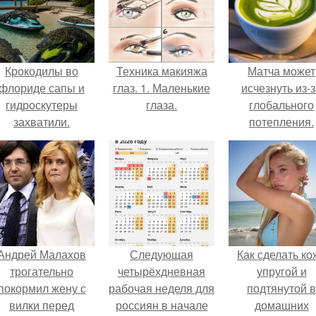
Крокодилы во
Техника макияжа
Матча может
флориде сапы и
глаз. 1. Маленькие
исчезнуть из-
гидроскутеры
глаза.
глобального
захватили.
потепления.
Андрей Малахов
Следующая
Как сделать ко
трогательно
четырёхдневная
упругой и
покормил жену с
рабочая неделя для
подтянутой в
вилки перед
россиян в начале
домашних