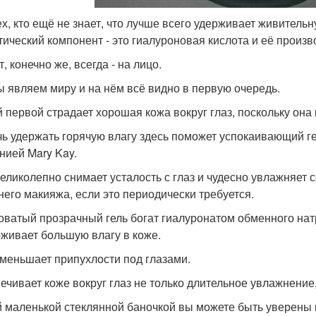
ех, кто ещё не знает, что лучше всего удерживает живител
тический компонент - это гиалуроновая кислота и её произ
, конечно же, всегда - на лицо.
ы являем миру и на нём всё видно в первую очередь.
 первой страдает хорошая кожа вокруг глаз, поскольку она 
ь удержать горячую влагу здесь поможет успокаивающий ге
нией Mary Kay.
великолепно снимает усталость с глаз и чудесно увлажняет
него макияжа, если это периодически требуется.
оватый прозрачный гель богат гиалуронатом обменного нат
рживает большую влагу в коже.
уменьшает припухлости под глазами.
ечивает коже вокруг глаз не только длительное увлажнение, 
й маленькой стеклянной баночкой вы можете быть уверены