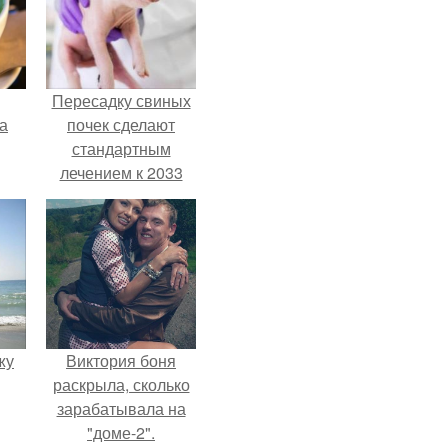
Пересадку свиных
за
почек сделают
стандартным
лечением к 2033
году в Японии.
жу
Виктория боня
раскрыла, сколько
зарабатывала на
"доме-2".