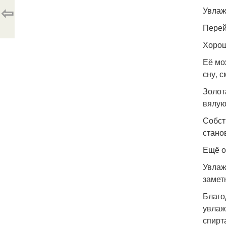
⇦
Увлаж
Перей
Хорош
Её мо
сну, 
Золот
вялую
Собст
стано
Ещё о
Увлаж
замет
Благо
увлаж
спирт