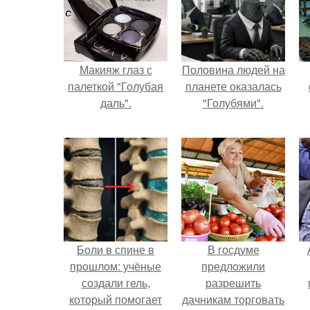
Макияж глаз с
Половина людей на
палеткой "Голубая
планете оказалась
даль".
"Голубями".
Боли в спине в
В госдуме
прошлом: учёные
предложили
создали гель,
разрешить
который помогает
дачникам торговать