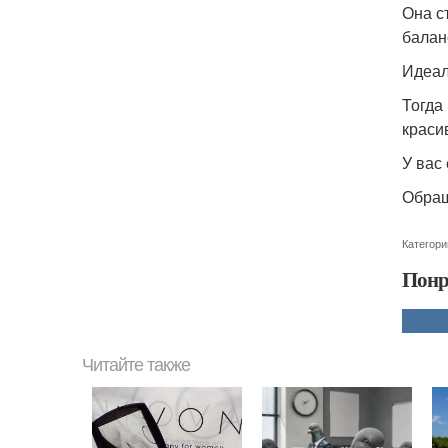
Она с
балан
Идеал
Тогда
краси
У вас
Обращ
Категори
Понр
Читайте также