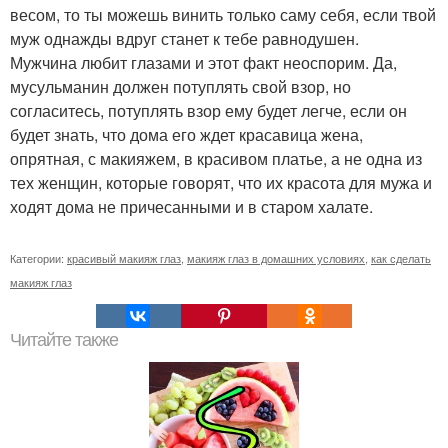
весом, то ты можешь винить только саму себя, если твой
муж однажды вдруг станет к тебе равнодушен.
Мужчина любит глазами и этот факт неоспорим. Да,
мусульманин должен потуплять свой взор, но
согласитесь, потуплять взор ему будет легче, если он
будет знать, что дома его ждет красавица жена,
опрятная, с макияжем, в красивом платье, а не одна из
тех женщин, которые говорят, что их красота для мужа и
ходят дома не причесанными и в старом халате.
Категории:
красивый макияж глаз
,
макияж глаз в домашних условиях
,
как сделать
макияж глаз
Читайте также