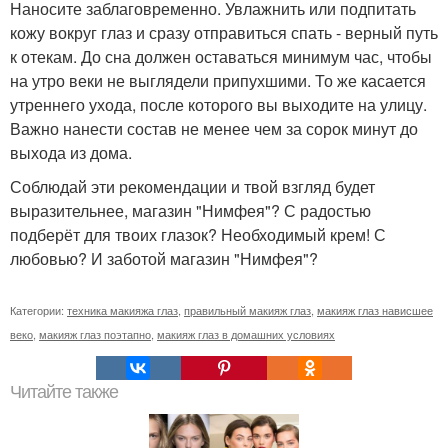
Наносите заблаговременно. Увлажнить или подпитать
кожу вокруг глаз и сразу отправиться спать - верный путь
к отекам. До сна должен оставаться минимум час, чтобы
на утро веки не выглядели припухшими. То же касается
утреннего ухода, после которого вы выходите на улицу.
Важно нанести состав не менее чем за сорок минут до
выхода из дома.
Соблюдай эти рекомендации и твой взгляд будет
выразительнее, магазин "Нимфея"? С радостью
подберёт для твоих глазок? Необходимый крем! С
любовью? И заботой магазин "Нимфея"?
Категории:
техника макияжа глаз
,
правильный макияж глаз
,
макияж глаз нависшее
веко
,
макияж глаз поэтапно
,
макияж глаз в домашних условиях
Читайте также