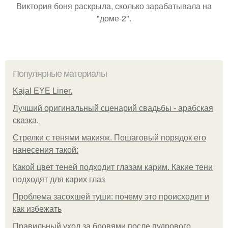
Виктория боня раскрыла, сколько зарабатывала на
"доме-2".
Популярные материалы
Kajal EYE Liner.
Лучший оригинальный сценарий свадьбы - арабская
сказка.
Стрелки с тенями макияж. Пошаговый порядок его
нанесения такой:
Какой цвет теней подходит глазам карим. Какие тени
подходят для карих глаз
Проблема засохшей туши: почему это происходит и
как избежать
Правильный уход за бровями после пудрового