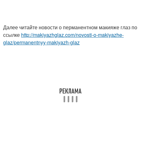
Далее читайте новости о перманентном макияже глаз по
ссылке
http://makiyazhglaz.com/novosti-o-makiyazhe-
glaz/permanentnyy-makiyazh-glaz