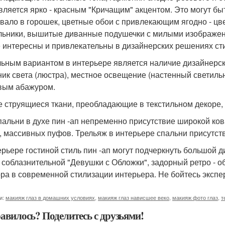
вляется ярко - красным "Кричащим" акцентом. Это могут бы
вало в горошек, цветные обои с привлекающим ягодно - ц
льники, вышитые диванные подушечки с милыми изображения
 интересны и привлекательны в дизайнерских решениях сти
ьным вариантом в интерьере является наличие дизайнерс
ник света (люстра), местное освещение (настенный светиль
вым абажуром.
е струящиеся ткани, преобладающие в текстильном декоре, 
пальни в духе пин -ап непременно присутствие широкой ко
, массивных пуфов. Трельяж в интерьере спальни присутств
ерьере гостиной стиль пин -ап могут подчеркнуть большой д
 соблазнительной "Девушки с Обложки", задорный ретро - об
ора в современной стилизации интерьера. Не бойтесь эксп
и:
макияж глаз в домашних условиях
,
макияж глаз нависшее веко
,
макияж фото глаз
,
т
авилось? Поделитесь с друзьями!