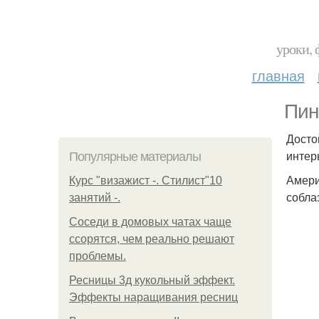
уроки, 
главная
Пин
Досто
интер
Популярные материалы
Амери
Курс "визажист -. Стилист"10
собла
занятий -.
Соседи в домовых чатах чаще
ссорятся, чем реально решают
проблемы.
Ресницы 3д кукольный эффект.
Эффекты наращивания ресниц