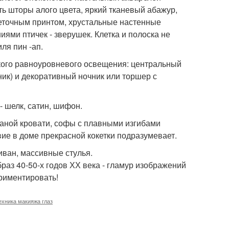
ть шторы алого цвета, яркий тканевый абажур,
веточным принтом, хрустальные настенные
ми птичек - зверушек. Клетка и полоска не
ля пин -ап.
кого равноуровневого освещения: центральный
ник) и декоративный ночник или торшер с
- шелк, сатин, шифон.
ваной кровати, софы с плавными изгибами
ие в доме прекрасной кокетки подразумевает.
иван, массивные стулья.
раз 40-50-х годов ХХ века - гламур изображений
ериментировать!
ехника макияжа глаз