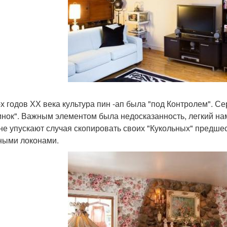
-х годов ХХ века культура пин -ап была "под Контролем". 
инок". Важным элементом была недосказанность, легкий на
не упускают случая скопировать своих "Кукольных" предше
ными локонами.