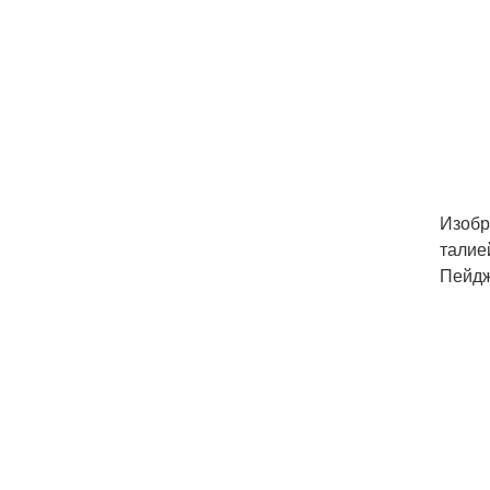
Изобр
талие
Пейдж