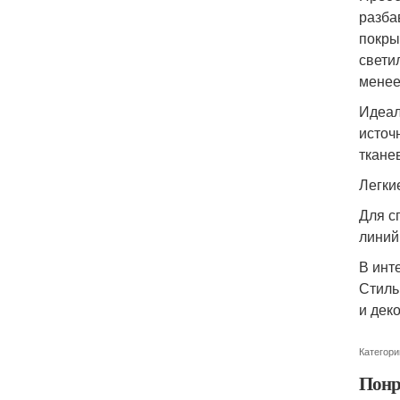
разба
покры
свети
менее
Идеал
источ
ткане
Легки
Для с
линий
В инт
Стиль
и дек
Категори
Понр