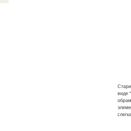
Стари
виде 
обрам
элеме
слегк