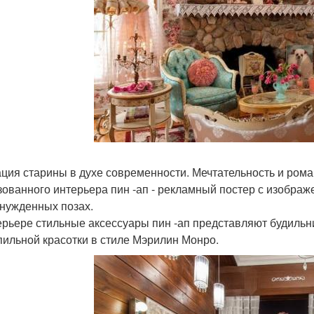
ция старины в духе современности. Мечтательность и рома
зованного интерьера пин -ап - рекламный постер с изображ
нужденных позах.
ерьере стильные аксессуары пин -ап представляют будильн
пильной красотки в стиле Мэрилин Монро.