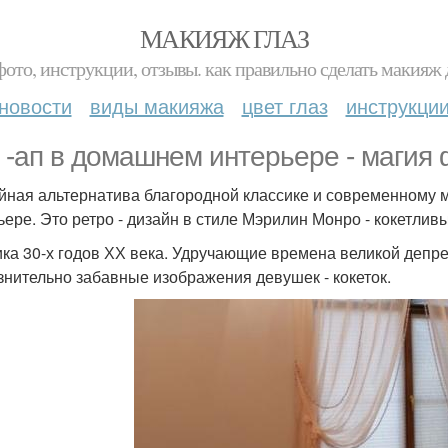
МАКИЯЖ ГЛАЗ
фото, инструкции, отзывы. как правильно сделать макияж д
новости
виды макияжа
цвет глаз
инструкци
 -ап в домашнем интерьере - магия 
йная альтернатива благородной классике и современному м
ьере. Это ретро - дизайн в стиле Мэрилин Монро - кокетлив
ка 30-х годов ХХ века. Удручающие времена великой депре
знительно забавные изображения девушек - кокеток.