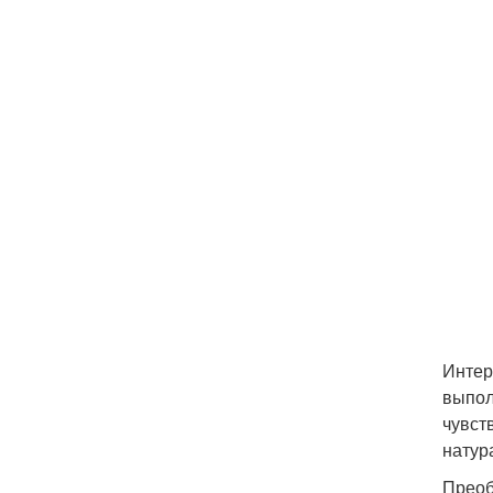
Интер
выпол
чувст
натур
Преоб