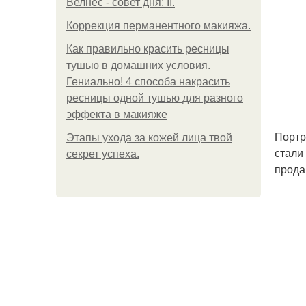
Велнес - совет дня: II.
Коррекция перманентного макияжа.
Как правильно красить ресницы
тушью в домашних условия.
Гениально! 4 способа накрасить
ресницы одной тушью для разного
эффекта в макияже
Портре
Этапы ухода за кожей лица твой
стали
секрет успеха.
прода