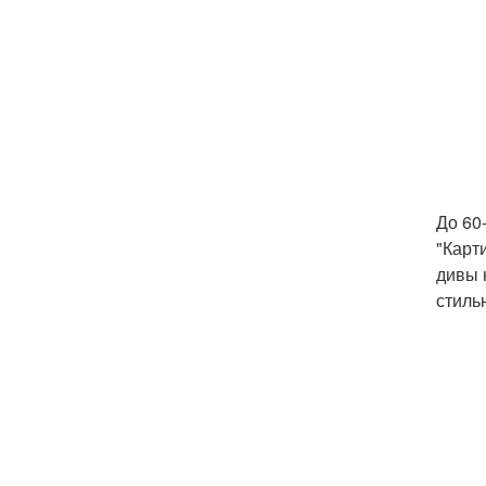
До 60
"Карт
дивы 
стиль