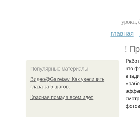
уроки, 
главная
! П
Работ
что ф
Популярные материалы
впади
Видео@Gazetaw. Как увеличить
«рабо
глаза за 5 шагов.
эффек
Красная помада всем идет.
смотр
фотов