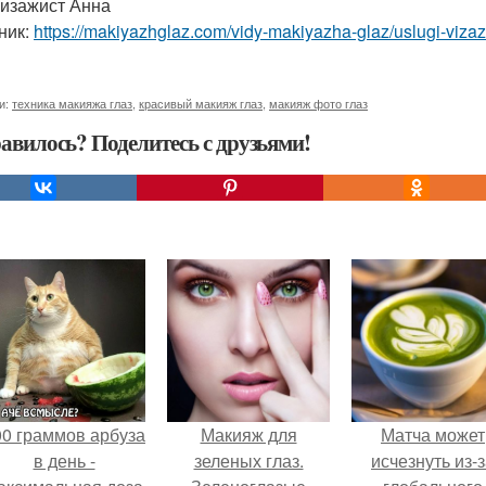
изажист Анна
ник:
https://makiyazhglaz.com/vidy-makiyazha-glaz/uslugi-vizaz
и:
техника макияжа глаз
,
красивый макияж глаз
,
макияж фото глаз
авилось? Поделитесь с друзьями!
00 граммов арбуза
Макияж для
Матча может
в день -
зеленых глаз.
исчезнуть из-