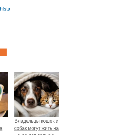
hista
Владельцы кошек и
за
собак могут жить на