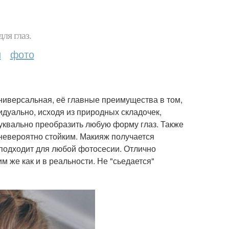
ля глаз.
и
фото
ниверсальная, её главные преимущества в том,
идуально, исходя из природных складочек,
 буквально преобразить любую форму глаз. Также
 невероятно стойким. Макияж получается
подходит для любой фотосесии. Отлично
м же как и в реальности. Не "сьедается"