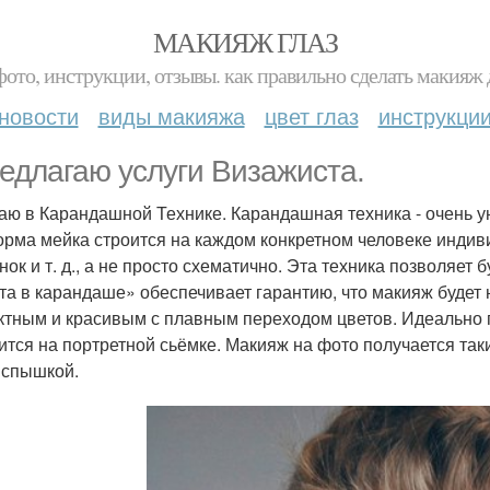
МАКИЯЖ ГЛАЗ
фото, инструкции, отзывы. как правильно сделать макияж д
новости
виды макияжа
цвет глаз
инструкци
редлагаю услуги Визажиста.
аю в Карандашной Технике. Карандашная техника - очень у
орма мейка строится на каждом конкретном человеке индив
нок и т. д., а не просто схематично. Эта техника позволяет
та в карандаше» обеспечивает гарантию, что макияж будет
тным и красивым с плавным переходом цветов. Идеально 
ится на портретной сьёмке. Макияж на фото получается таки
спышкой.