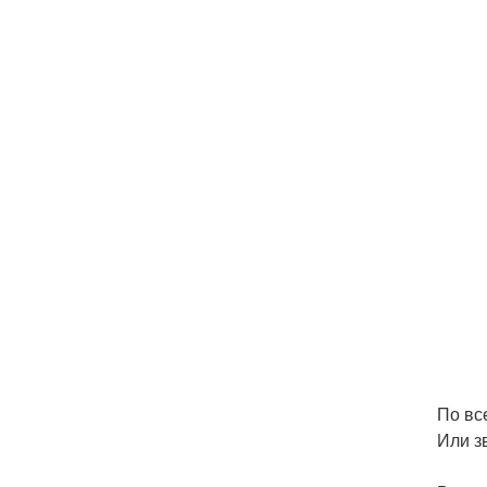
По вс
Или з