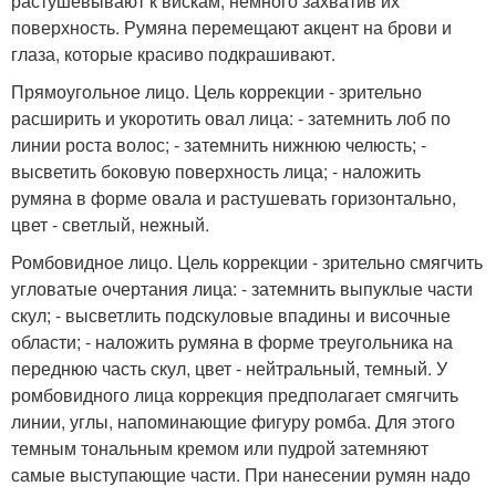
растушевывают к вискам, немного захватив их
поверхность. Румяна перемещают акцент на брови и
глаза, которые красиво подкрашивают.
Прямоугольное лицо. Цель коррекции - зрительно
расширить и укоротить овал лица: - затемнить лоб по
линии роста волос; - затемнить нижнюю челюсть; -
высветить боковую поверхность лица; - наложить
румяна в форме овала и растушевать горизонтально,
цвет - светлый, нежный.
Ромбовидное лицо. Цель коррекции - зрительно смягчить
угловатые очертания лица: - затемнить выпуклые части
скул; - высветлить подскуловые впадины и височные
области; - наложить румяна в форме треугольника на
переднюю часть скул, цвет - нейтральный, темный. У
ромбовидного лица коррекция предполагает смягчить
линии, углы, напоминающие фигуру ромба. Для этого
темным тональным кремом или пудрой затемняют
самые выступающие части. При нанесении румян надо