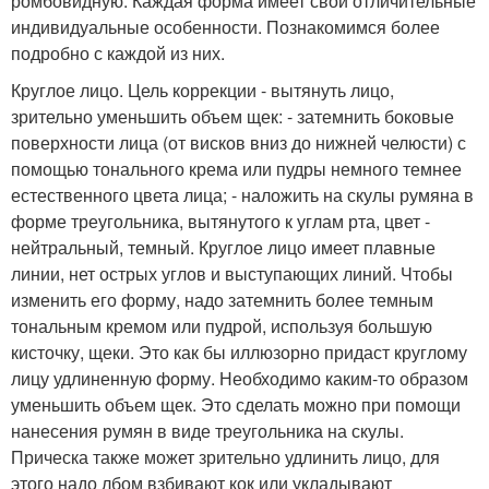
ромбовидную. Каждая форма имеет свои отличительные
индивидуальные особенности. Познакомимся более
подробно с каждой из них.
Круглое лицо. Цель коррекции - вытянуть лицо,
зрительно уменьшить объем щек: - затемнить боковые
поверхности лица (от висков вниз до нижней челюсти) с
помощью тонального крема или пудры немного темнее
естественного цвета лица; - наложить на скулы румяна в
форме треугольника, вытянутого к углам рта, цвет -
нейтральный, темный. Круглое лицо имеет плавные
линии, нет острых углов и выступающих линий. Чтобы
изменить его форму, надо затемнить более темным
тональным кремом или пудрой, используя большую
кисточку, щеки. Это как бы иллюзорно придаст круглому
лицу удлиненную форму. Необходимо каким-то образом
уменьшить объем щек. Это сделать можно при помощи
нанесения румян в виде треугольника на скулы.
Прическа также может зрительно удлинить лицо, для
этого надо лбом взбивают кок или укладывают