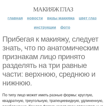
МАКИЯЖ ГЛАЗ
главная
новости
виды макияжа
цвет глаз
инструкции
фото
Прибегая к макияжу, следует
знать, что по анатомическим
признакам лицо принято
разделять на три равные
части: верхнюю, среднюю и
нижнюю.
По типу лицо может иметь разные формы: круглую,
квадратную, треугольную, трапециевидную, удлиненную,