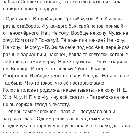
забыла Светке позвонить, - спохватилась она и стала
набирать номер подруги …….
- Один чулок. Второй чулок. Третий чулок. Все были из
разных наборов. И у каждого был свой неповторимый
оттенок чёрного. Нет. Не хочу. Вообще не хочу. Чулки не
хочу. Колготки? Пожалуй. Тёплые или тонкие? Не хочу.
Не хочу. Не хочу. - Бубнила себе под нос Аня, перебирая
разные варианты и, наконец, взяла те колготки, которые
лежали на самом верху. Я не хочу идти! - Вдруг озарило
её. Вообще. Интересно, почему? Умён. Красив.
Спортивен. И общие темы есть для беседы. Но что-то не
так было. Что-то такое, что её настораживало.
Голос в голове продолжал нашептывать: - не хочу! Н. Е.
Х. о. Ч. у. Н Е Х о Ч у. - ну всё, хватит! - Потребовала она,
не выдержав, глядя в пустоту.
- Теперь самое сложное - платье, - подумала она и
закрыла глаза. Одним решительным движением
отодвинула в сторону дверцу шкафа и, не глядя, достала
платье, которое первое попалось в руку, - тааак,