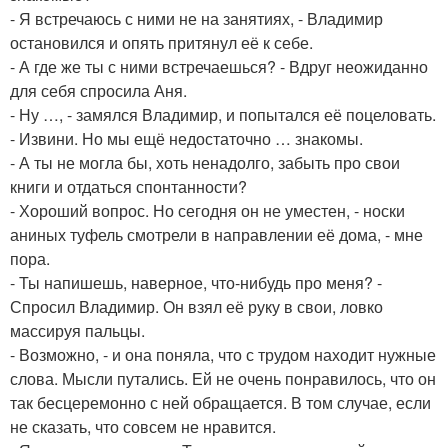
- Я встречаюсь с ними не на занятиях, - Владимир
остановился и опять притянул её к себе.
- А где же ты с ними встречаешься? - Вдруг неожиданно
для себя спросила Аня.
- Ну …, - замялся Владимир, и попытался её поцеловать.
- Извини. Но мы ещё недостаточно … знакомы.
- А ты не могла бы, хоть ненадолго, забыть про свои
книги и отдаться спонтанности?
- Хороший вопрос. Но сегодня он не уместен, - носки
аниных туфель смотрели в направлении её дома, - мне
пора.
- Ты напишешь, наверное, что-нибудь про меня? -
Спросил Владимир. Он взял её руку в свои, ловко
массируя пальцы.
- Возможно, - и она поняла, что с трудом находит нужные
слова. Мысли путались. Ей не очень понравилось, что он
так бесцеремонно с ней обращается. В том случае, если
не сказать, что совсем не нравится.