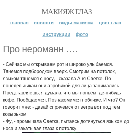
МАКИЯЖ ГЛАЗ
главная
новости
виды макияжа
цвет глаз
инструкции
фото
Про нероманн ….
- Сейчас мы открываем рот и широко улыбаемся.
Тянемся подбородком вверх. Смотрим на потолок,
языком тянемся с носу, - сказала Аня Светке. По
понедельникам они аэробикой для лица занимались.
Представляешь, я думала, что мы попьём где-нибудь
кофе. Пообщаемся. Познакомимся поближе. И что? Он
говорит мне: - давай спрячемся от ветра вот под тем
козырьком!
- Фу, - промычала Светка, пытаясь дотянуться языком до
носа и закатывая глаза к потолку.