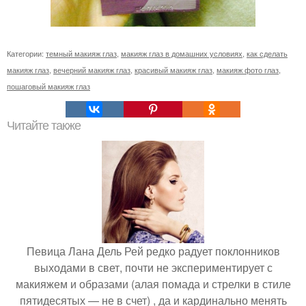
Категории:
темный макияж глаз
,
макияж глаз в домашних условиях
,
как сделать
макияж глаз
,
вечерний макияж глаз
,
красивый макияж глаз
,
макияж фото глаз
,
пошаговый макияж глаз
Читайте также
Певица Лана Дель Рей редко радует поклонников
выходами в свет, почти не экспериментирует с
макияжем и образами (алая помада и стрелки в стиле
пятидесятых — не в счет) , да и кардинально менять