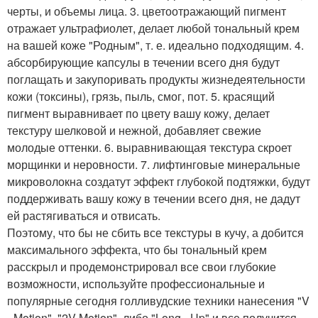
черты, и объемы лица. 3. цветоотражающий пигмент
отражает ультрафиолет, делает любой тональный крем
на вашей коже "Родным", т. е. идеально подходящим. 4.
абсорбирующие капсулы в течении всего дня будут
поглащать и закупоривать продукты жизнедеятельности
кожи (токсины), грязь, пыль, смог, пот. 5. красящий
пигмент выравнивает по цвету вашу кожу, делает
текстуру шелковой и нежной, добавляет свежие
молодые оттенки. 6. выравнивающая текстура скроет
морщинки и неровности. 7. лифтинговые минеральные
микроволокна создатут эффект глубокой подтяжки, будут
поддерживать вашу кожу в течении всего дня, не дадут
ей растягиваться и отвисать.
Поэтому, что бы не сбить все текстуры в кучу, а добится
максимального эффекта, что бы тональный крем
расскрыл и продемонстрировал все свои глубокие
возможности, используйте профессиональные и
популярные сегодня голливудские техники нанесения "V
- Motion", "2V-Motion", либо "Long - Up" и все получится,