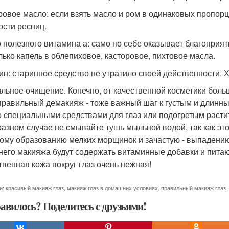
ровое масло: если взять масло и ром в одинаковых пропорц
сти ресниц.
 полезного витамина а: само по себе оказывает благоприя
лько капель в облепиховое, касторовое, пихтовое масла.
ин: старинное средство не утратило своей действенности. 
льное очищение. Конечно, от качественной косметики боль
 правильный демакияж - тоже важный шаг к густым и длинн
о cпециальными средствами для глаз или подогретым расти
разном случае не смывайте тушь мыльной водой, так как эт
ому образованию мелких морщинок и зачастую - выпадению 
него макияжа будут содержать витаминные добавки и пита
ственная кожа вокруг глаз очень нежная!
и:
красивый макияж глаз
,
макияж глаз в домашних условиях
,
правильный макияж глаз
авилось? Поделитесь с друзьями!