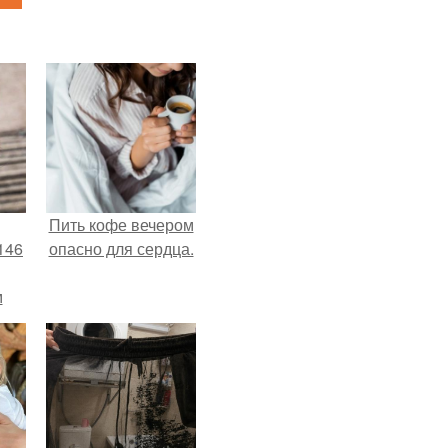
Пить кофе вечером
146
опасно для сердца.
м
а
й
.