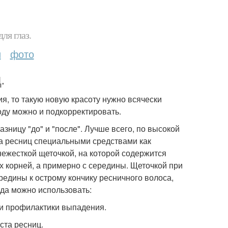
ля глаз.
и
фото
.
я, то такую новую красоту нужно всячески
роду можно и подкорректировать.
зницу "до" и "после". Лучше всего, по высокой
ка ресниц специальными средствами как
нежесткой щеточкой, на которой содержится
ых корней, а примерно с середины. Щеточкой при
редины к острому кончику ресничного волоса,
ода можно использовать:
и профилактики выпадения.
ста ресниц.