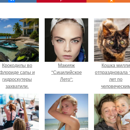
Крокодилы во
Макияж
Кошка милли
флориде сапы и
"Сицилийское
отпраздновала 
гидроскутеры
Лето":
лет по
захватили.
человечески
Меркам и
претендует н
звание само
старой в мире