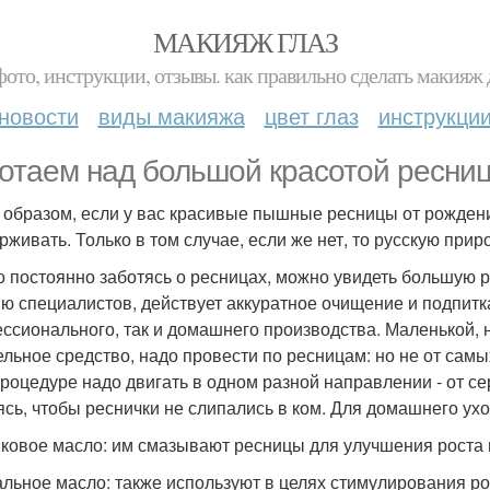
МАКИЯЖ ГЛАЗ
фото, инструкции, отзывы. как правильно сделать макияж д
новости
виды макияжа
цвет глаз
инструкци
отаем над большой красотой ресниц
 образом, если у вас красивые пышные ресницы от рождени
рживать. Только в том случае, если же нет, то русскую при
о постоянно заботясь о ресницах, можно увидеть большую ра
ю специалистов, действует аккуратное очищение и подпит
ссионального, так и домашнего производства. Маленькой, 
ельное средство, надо провести по ресницам: но не от сам
процедуре надо двигать в одном разной направлении - от се
ясь, чтобы реснички не слипались в ком. Для домашнего ух
ковое масло: им смазывают ресницы для улучшения роста 
льное масло: также используют в целях стимулирования ро