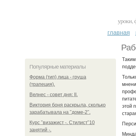
уроки, 
главная
Раб
Таким
подде
Популярные материалы
Тольк
Форма (тип) лица - груша
мнени
(трапеция).
профе
Велнес - совет дня: II.
питат
Виктория боня раскрыла, сколько
этой 
зарабатывала на "доме-2".
стара
Курс "визажист -. Стилист"10
Перси
занятий -.
Минда