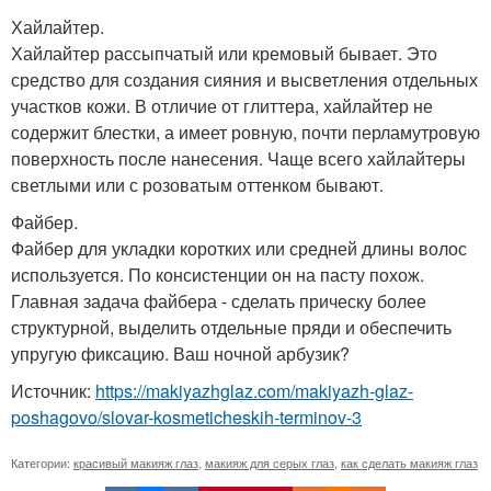
Хайлайтер.
Хайлайтер рассыпчатый или кремовый бывает. Это
средство для создания сияния и высветления отдельных
участков кожи. В отличие от глиттера, хайлайтер не
содержит блестки, а имеет ровную, почти перламутровую
поверхность после нанесения. Чаще всего хайлайтеры
светлыми или с розоватым оттенком бывают.
Файбер.
Файбер для укладки коротких или средней длины волос
используется. По консистенции он на пасту похож.
Главная задача файбера - сделать прическу более
структурной, выделить отдельные пряди и обеспечить
упругую фиксацию. Ваш ночной арбузик?
Источник:
https://makiyazhglaz.com/makiyazh-glaz-
poshagovo/slovar-kosmeticheskih-terminov-3
Категории:
красивый макияж глаз
,
макияж для серых глаз
,
как сделать макияж глаз