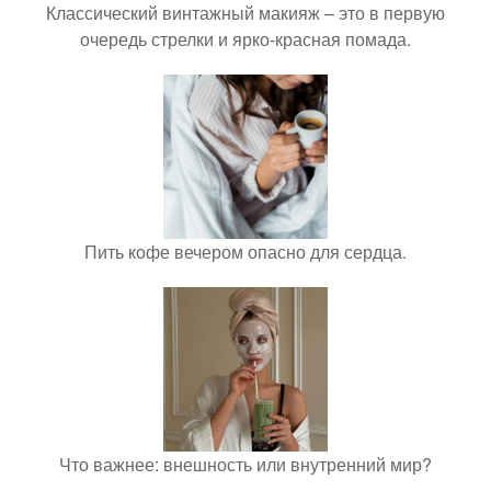
Классический винтажный макияж – это в первую
очередь стрелки и ярко-красная помада.
Пить кофе вечером опасно для сердца.
Что важнее: внешность или внутренний мир?