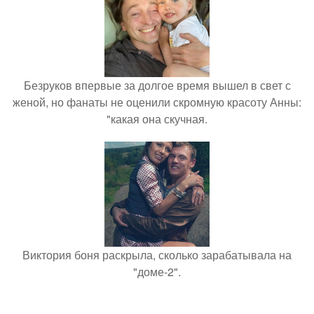
Безруков впервые за долгое время вышел в свет с
женой, но фанаты не оценили скромную красоту Анны:
"какая она скучная.
Виктория боня раскрыла, сколько зарабатывала на
"доме-2".