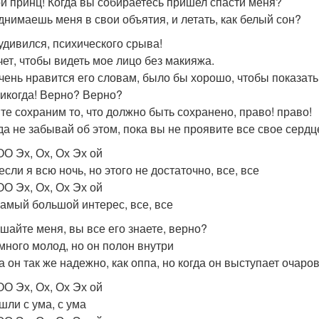
ой принц! Когда вы собираетесь пришел спасти меня?
днимаешь меня в свои объятия, и летать, как белый сон?
 удивился, психического срыва!
чет, чтобы видеть мое лицо без макияжа.
чень нравится его словам, было бы хорошо, чтобы показать
Никогда! Верно? Верно?
те сохраним то, что должно быть сохранено, право! право!
да не забывай об этом, пока вы не проявите все свое сердц
ОО Эх, Ох, Ох Эх ой
сли я всю ночь, но этого не достаточно, все, все
ОО Эх, Ох, Ох Эх ой
амый большой интерес, все, все
шайте меня, вы все его знаете, верно?
много молод, но он полон внутри
а он так же надежно, как оппа, но когда он выступает очаро
ОО Эх, Ох, Ох Эх ой
шли с ума, с ума