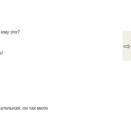
 ему это?
⇨
е!
вательная, он так мило