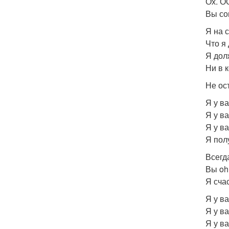
Ох. О
Вы со
Я на 
Что я
Я дол
Ни в 
Не ос
Я у ва
Я у в
Я у ва
Я пол
Всегд
Вы oh
Я счас
Я у ва
Я у в
Я у ва