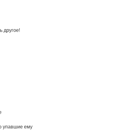
ь другое!
е
но упавшие ему