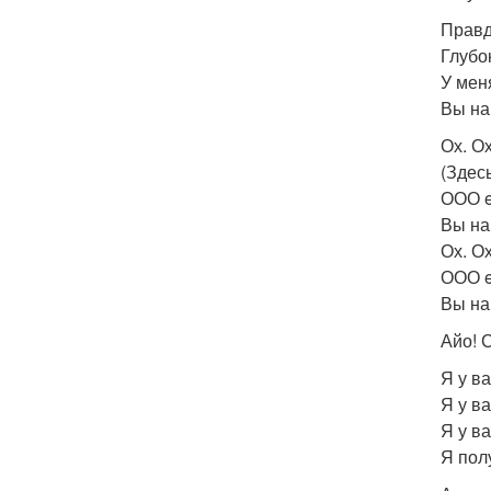
Правд
Глубо
У мен
Вы на
Ох. О
(Здес
ООО 
Вы на 
Ох. Ох
ООО e
Вы на
Айо! 
Я у ва
Я у в
Я у ва
Я пол