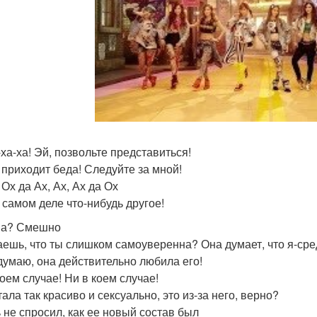
-ха-ха! Эй, позвольте представиться!
 приходит беда! Следуйте за мной!
Ох да Ах, Ах, Ах да Ох
 самом деле что-нибудь другое!
на? Смешно
аешь, что ты слишком самоуверенна? Она думает, что я-ср
 думаю, она действительно любила его!
коем случае! Ни в коем случае!
ала так красиво и сексуально, это из-за него, верно?
ь не спросил, как ее новый состав был