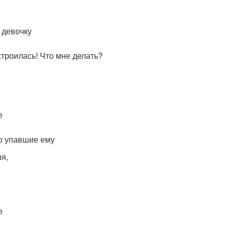
 девочку
строилась! Что мне делать?
е
но упавшие ему
ня,
е