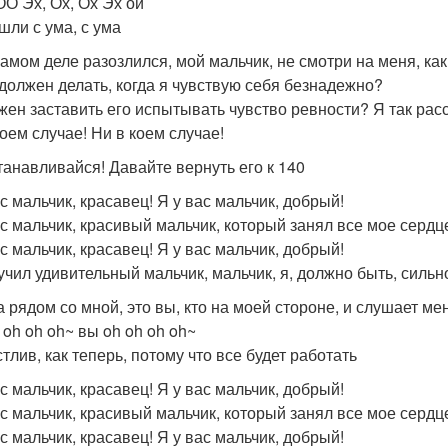
ОО Эх, Ох, Ох Эх ой
шли с ума, с ума
самом деле разозлился, мой мальчик, не смотри на меня, как
 должен делать, когда я чувствую себя безнадежно?
жен заставить его испытывать чувство ревности? Я так рас
коем случае! Ни в коем случае!
танавливайся! Давайте вернуть его к 140
с мальчик, красавец! Я у вас мальчик, добрый!
ас мальчик, красивый мальчик, который занял все мое сердц
с мальчик, красавец! Я у вас мальчик, добрый!
учил удивительный мальчик, мальчик, я, должно быть, силь
а рядом со мной, это вы, кто на моей стороне, и слушает ме
 oh oh oh~ вы oh oh oh oh~
тлив, как теперь, потому что все будет работать
с мальчик, красавец! Я у вас мальчик, добрый!
ас мальчик, красивый мальчик, который занял все мое сердц
с мальчик, красавец! Я у вас мальчик, добрый!