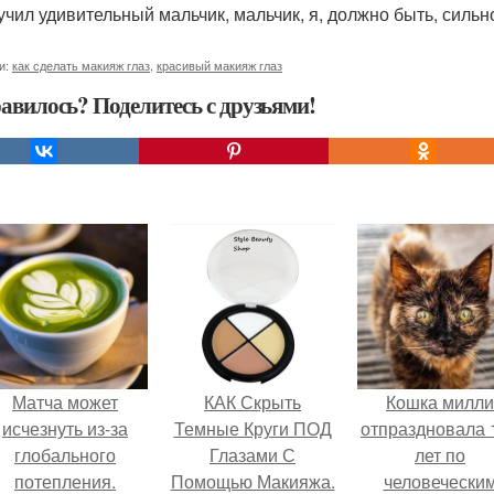
учил удивительный мальчик, мальчик, я, должно быть, сильн
и:
как сделать макияж глаз
,
красивый макияж глаз
авилось? Поделитесь с друзьями!
Матча может
КАК Скрыть
Кошка милли
исчезнуть из-за
Темные Круги ПОД
отпраздновала 
глобального
Глазами С
лет по
потепления.
Помощью Макияжа.
человечески