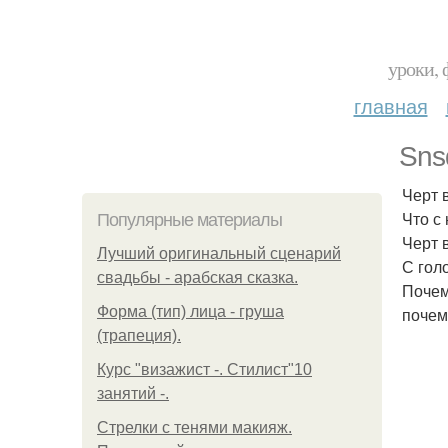
уроки, 
главная
Sns
Черт 
Что с
Популярные материалы
Черт 
Лучший оригинальный сценарий
С гол
свадьбы - арабская сказка.
Почем
Форма (тип) лица - груша
почем
(трапеция).
Курс "визажист -. Стилист"10
занятий -.
Стрелки с тенями макияж.