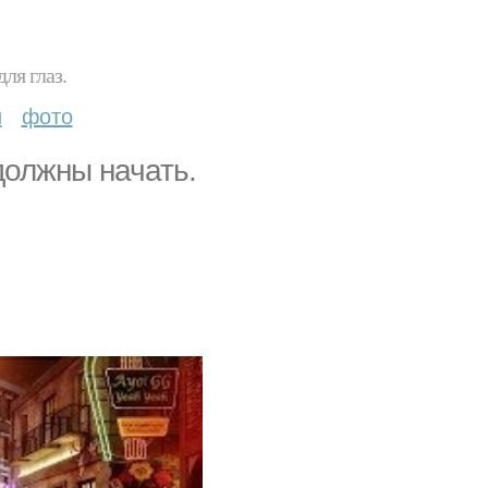
ля глаз.
и
фото
 должны начать.