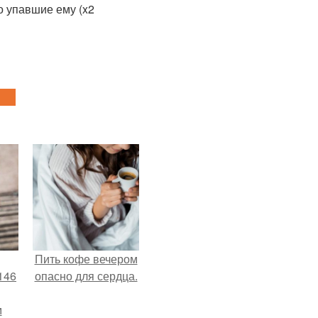
о упавшие ему (x2
Пить кофе вечером
146
опасно для сердца.
м