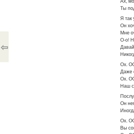
Ах, м
Ты по
Я так
Он хо
Мне о
О-о! 
⇦
Давай
Никог
Ох. О
Даже е
Ох. О
Наш с
Послу
Он не
Иногд
Ох. О
Вы со