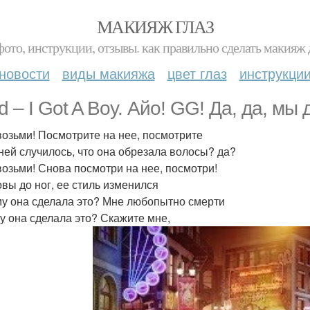
МАКИЯЖ ГЛАЗ
фото, инструкции, отзывы. как правильно сделать макияж д
новости
виды макияжа
цвет глаз
инструкци
d – I Got A Boy. Айо! GG! Да, да, мы
возьми! Посмотрите на нее, посмотрите
 ней случилось, что она обрезала волосы? да?
возьми! Снова посмотри на нее, посмотри!
овы до ног, ее стиль изменился
у она сделала это? Мне любопытно смерти
у она сделала это? Скажите мне,