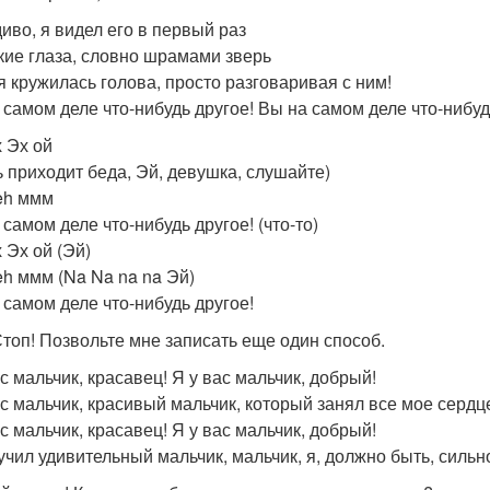
иво, я видел его в первый раз
кие глаза, словно шрамами зверь
я кружилась голова, просто разговаривая с ним!
 самом деле что-нибудь другое! Вы на самом деле что-нибуд
х Эх ой
ь приходит беда, Эй, девушка, слушайте)
eh ммм
самом деле что-нибудь другое! (что-то)
 Эх ой (Эй)
h ммм (Na Na na na Эй)
 самом деле что-нибудь другое!
Стоп! Позвольте мне записать еще один способ.
с мальчик, красавец! Я у вас мальчик, добрый!
ас мальчик, красивый мальчик, который занял все мое сердц
с мальчик, красавец! Я у вас мальчик, добрый!
учил удивительный мальчик, мальчик, я, должно быть, силь