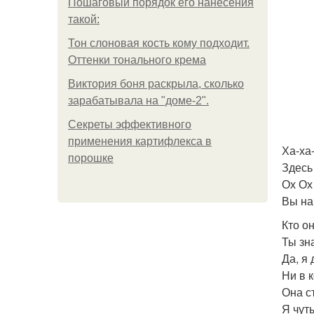
Пошаговый порядок его нанесения
такой:
Тон слоновая кость кому подходит.
Оттенки тонального крема
Виктория боня раскрыла, сколько
зарабатывала на "доме-2".
Секреты эффективного
применения картифлекса в
Ха-ха
порошке
Здесь
Ох Ох 
Вы на
Кто о
Ты зн
Да, я
Ни в 
Она ст
Я чут