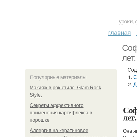
уроки, 
главная
Соф
лет.
Сод
С
Популярные материалы
Д
Макияж в рок-стиле. Glam Rock
Style.
Секреты эффективного
Соф
применения картифлекса в
лет.
порошке
Она я
Аллергия на кератиновое