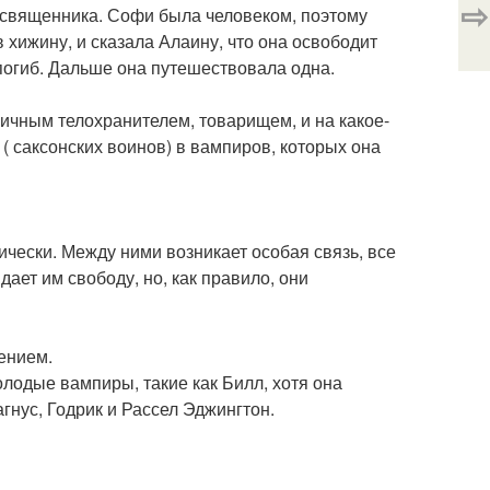
⇨
 священника. Софи была человеком, поэтому
хижину, и сказала Алаину, что она освободит
е погиб. Дальше она путешествовала одна.
личным телохранителем, товарищем, и на какое-
( саксонских воинов) в вампиров, которых она
чески. Между ними возникает особая связь, все
ает им свободу, но, как правило, они
ением.
олодые вампиры, такие как Билл, хотя она
гнус, Годрик и Рассел Эджингтон.