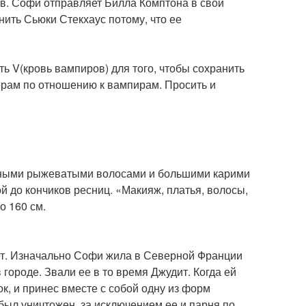
в. Софи отправляет Билла Комптона в свой
нить Сьюки Стекхаус потому, что ее
ть V(кровь вампиров) для того, чтобы сохранить
мерам по отношению к вампирам. Просить и
инными рыжеватыми волосами и большими карими
 до кончиков ресниц. «Макияж, платья, волосы,
о 160 см.
лет. Изначально Софи жила в Северной Франции
 городе. Звали ее в то время Джудит. Когда ей
ок, и принес вместе с собой одну из форм
 был уничтожен, за исключением ее и парня по