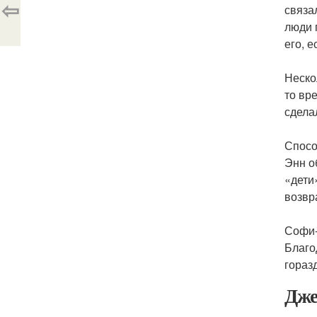
⇦
связа
люди 
его, 
Неско
то вр
сдела
Спосо
Энн о
«дети
возвр
Софи-
Благо
гораз
Дже