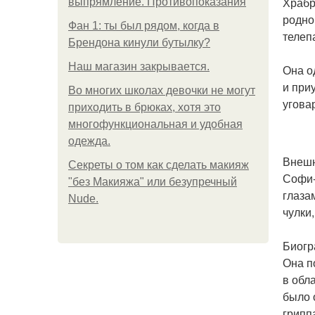
Храбр
выпрямление. Противопоказания
родно
Фан 1: ты был рядом, когда в
телеп
Брендона кинули бутылку?
Нaш магaзин зaкрывaeтся.
Она о
и при
Во многих школах девочки не могут
угова
приходить в брюках, хотя это
многофункциональная и удобная
одежда.
Внеш
Секреты о том как сделать макияж
Софи-
"без Макияжа" или безупречный
глаза
Nude.
чулки
Биог
Она п
в обл
было 
грипп