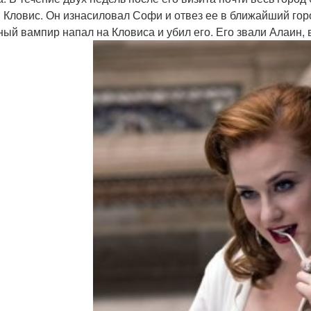
 Кловис. Он изнасиловал Софи и отвез ее в ближайший горо
ный вампир напал на Кловиса и убил его. Его звали Алаин