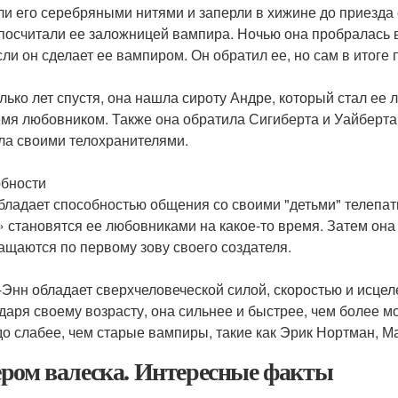
ли его серебряными нитями и заперли в хижине до приезда
посчитали ее заложницей вампира. Ночью она пробралась в 
если он сделает ее вампиром. Он обратил ее, но сам в итог
лько лет спустя, она нашла сироту Андре, который стал ее 
емя любовником. Также она обратила Сигиберта и Уайберта 
ла своими телохранителями.
бности
бладает способностью общения со своими "детьми" телепати
» становятся ее любовниками на какое-то время. Затем она д
ащаются по первому зову своего создателя.
Энн обладает сверхчеловеческой силой, скоростью и исцел
даря своему возрасту, она сильнее и быстрее, чем более м
до слабее, чем старые вампиры, такие как Эрик Нортман, Ма
ром валеска. Интересные факты