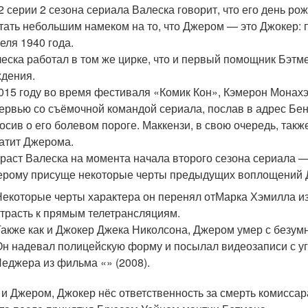
2 серии 2 сезона сериала Валеска говорит, что его день р
тать небольшим намеком на то, что Джером — это Джокер: 
еля 1940 года.
еска работал в том же цирке, что и первый помощник Бэтмен
дения.
015 году во время фестиваля «Комик Кон», Кэмерон Монахэ
ервью со съёмочной командой сериала, послав в адрес Бен
осив о его болевом пороге. Маккензи, в свою очередь, также
атит Джерома.
раст Валеска на момента начала второго сезона сериала — 
рому присуще некоторые черты предыдущих воплощений 
Некоторые черты характера он перенял отМарка Хэмилла из 
страсть к прямым телетрансляциям.
Также как и Джокер Джека Николсона, Джером умер с безумн
Он надевал полицейскую форму и посылал видеозаписи с уг
Леджера из фильма «» (2008).
 и Джером, Джокер нёс ответственность за смерть комиссар