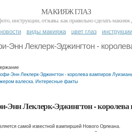
МАКИЯЖ ГЛАЗ
фото, инструкции, отзывы. как правильно сделать макияж д
новости
виды макияжа
цвет глаз
инструкци
и-Энн Леклерк-Эджингтон - королев
ержание
офи-Энн Леклерк-Эджингтон - королева вампиров Луизианы.
жером валеска. Интересные факты
и-Энн Леклерк-Эджингтон - королева 
вляется самой известной вампиршей Нового Орлеана.