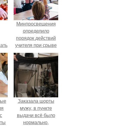
Минпросвещения
определило
порядок действий
вать
учителя при срыве
урока.
ией
ах.
вые
Заказала шорты
мя
мужу, в пункте
с
выдачи всё было
аты
нормально,
примерил все