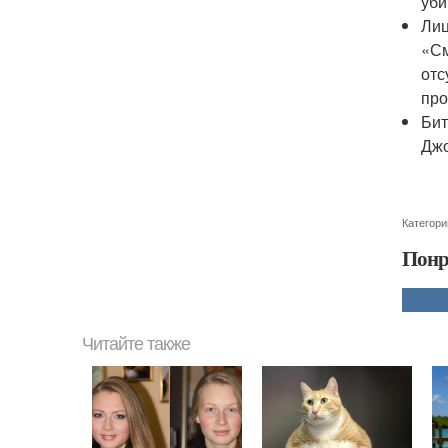
уби
Лиц
«См
отс
про
Бит
Джо
Категори
Понр
Читайте также