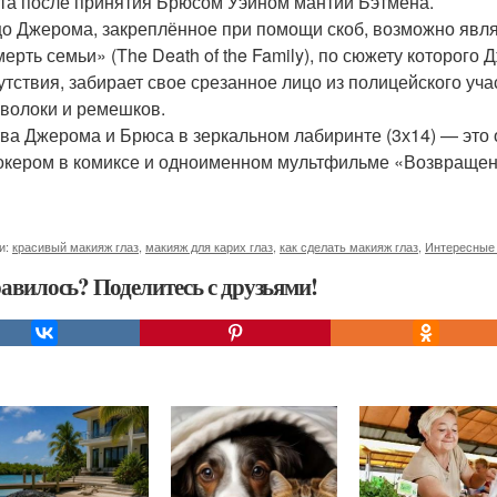
та после принятия Брюсом Уэйном мантии Бэтмена.
о Джерома, закреплённое при помощи скоб, возможно явля
ерть семьи» (The Death of the Family), по сюжету которого
утствия, забирает свое срезанное лицо из полицейского уч
волоки и ремешков.
ва Джерома и Брюса в зеркальном лабиринте (3х14) — это
кером в комиксе и одноименном мультфильме «Возвращен
и:
красивый макияж глаз
,
макияж для карих глаз
,
как сделать макияж глаз
,
Интересные
авилось? Поделитесь с друзьями!