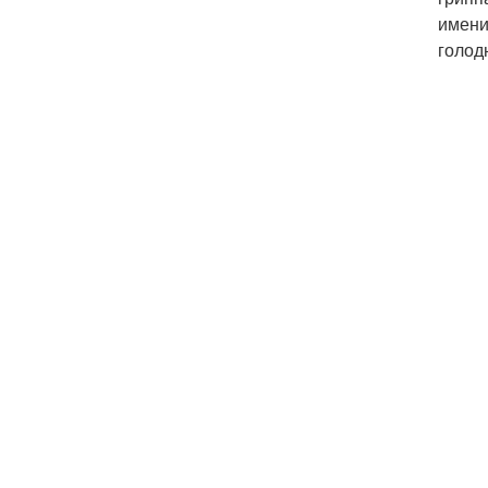
имени
голод