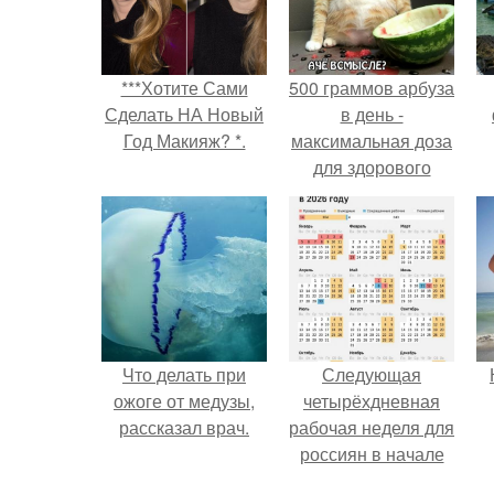
***Хотите Сами
500 граммов арбуза
Сделать НА Новый
в день -
Год Макияж? *.
максимальная доза
для здорового
взрослого,
предупредили
врачи.
Что делать при
Следующая
ожоге от медузы,
четырёхдневная
рассказал врач.
рабочая неделя для
россиян в начале
ноября наступит.