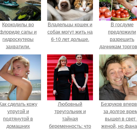
Крокодилы во
Владельцы кошек и
В госдуме
флориде сапы и
собак могут жить на
предложили
гидроскутеры
6-10 лет дольше.
разрешить
захватили.
дачникам торго
своей
сельхозпродукц
в людных мест
Как сделать кожу
Любовный
Безруков впер
упругой и
треугольник и
за долгое вре
подтянутой в
тайная
вышел в свет 
домашних
беременность: что
женой, но фан
условиях?
скрывает
не оценили