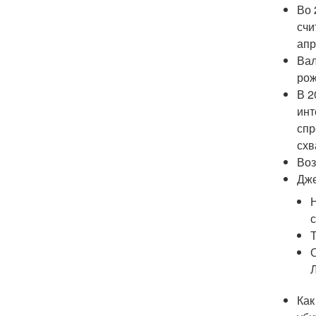
Во 
счи
апр
Вал
рож
В 2
инт
спр
схв
Воз
Дже
Как