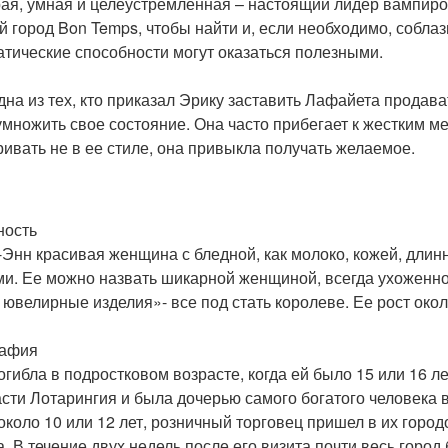
ая, умная и целеустремленная – настоящий лидер вампиро
й город Bon Temps, чтобы найти и, если необходимо, соблаз
атические способности могут оказаться полезными.
дна из тех, кто приказал Эрику заставить Лафайета продава
умножить свое состояние. Она часто прибегает к жестким 
ривать не в ее стиле, она привыкла получать желаемое.
ность
Энн красивая женщина с бледной, как молоко, кожей, дл
ми. Ее можно назвать шикарной женщиной, всегда ухоженной
, ювелирные изделия»- все под стать королеве. Ее рост окол
рафия
огибла в подростковом возрасте, когда ей было 15 или 16 
асти Лотарингия и была дочерью самого богатого человека в
около 10 или 12 лет, розничный торговец пришел в их город
а. В течение двух недель после его визита почти весь город