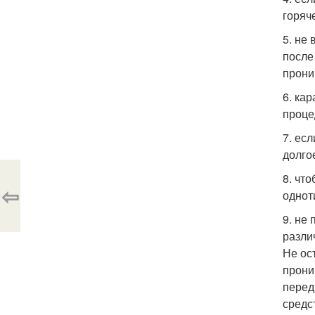
горяч
5. не
после
прони
6. ка
проце
7. ес
долго
8. чт
⇦
однот
9. не
разли
Не ос
прони
перед
средс