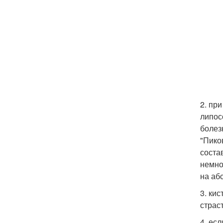
2. пр
липос
болез
"Пико
соста
немно
на аб
3. ки
страс
4. ес