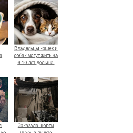
Владельцы кошек и
за
собак могут жить на
6-10 лет дольше.
я
Заказала шорты
ько
мужу, в пункте