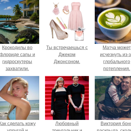
Крокодилы во
Ты встречаешься с
Матча может
флориде сапы и
Джеком
исчезнуть из-
гидроскутеры
Джонсоном.
глобального
захватили.
потепления.
Как сделать кожу
Любовный
Виктория бон
упругой и
треугольник и
раскрыла, скол