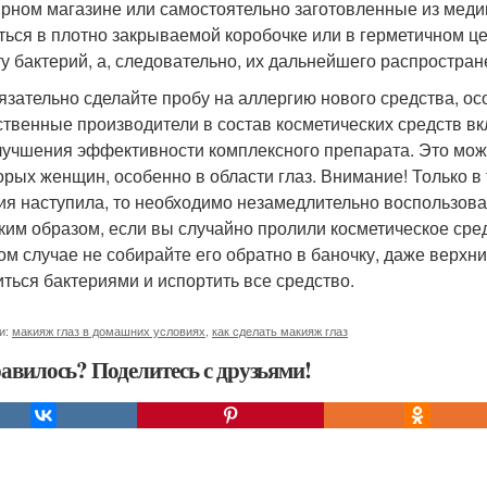
рном магазине или самостоятельно заготовленные из меди
ться в плотно закрываемой коробочке или в герметичном ц
ту бактерий, а, следовательно, их дальнейшего распростран
бязательно сделайте пробу на аллергию нового средства, о
ственные производители в состав косметических средств в
лучшения эффективности комплексного препарата. Это може
орых женщин, особенно в области глаз. Внимание! Только в 
ия наступила, то необходимо незамедлительно воспользо
аким образом, если вы случайно пролили косметическое сред
ом случае не собирайте его обратно в баночку, даже верхн
иться бактериями и испортить все средство.
и:
макияж глаз в домашних условиях
,
как сделать макияж глаз
авилось? Поделитесь с друзьями!