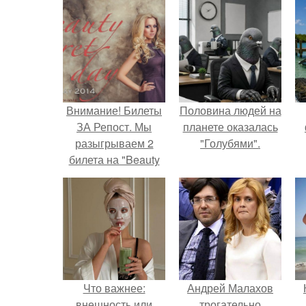
Внимание! Билеты
Половина людей на
ЗА Репост. Мы
планете оказалась
разыгрываем 2
"Голубями".
билета на "Beauty
Secret DAY".
Что важнее:
Андрей Малахов
внешность или
трогательно