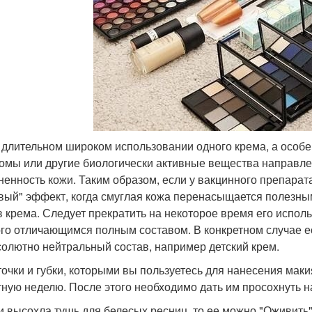
и длительном широком использовании одного крема, а особен
омы или другие биологически активные вещества направле
ненность кожи. Таким образом, если у вакцинного препарата 
вый" эффект, когда смуглая кожа перенасыщается полезн
в крема. Следует прекратить на некоторое время его испол
го отличающимся полным составом. В конкретном случае ес
солютно нейтральный состав, например детский крем.
сточки и губки, которыми вы пользуетесь для нанесения мак
тную неделю. После этого необходимо дать им просохнуть н
ли высохла тушь для белесых ресниц, то ее можно "Оживить