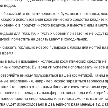
ей водой.
 выбрасывайте полиэтиленовые и бумажные прокладки, леж
 каждого использования косметического средства кладите и
кновению в продукт чистого воздуха, а вместе с ним и бакте
рандаши для глаз, губ и густых бровей при заточке не будут 
дурой поместить на десять минут в холодильник.
ли смазать горлышко нового пузырька с лаком для ногтей ваз
е время.
обы в вашей домашней коллекции косметических средств не 
ипных продуктов. Вы вряд ли успеете использовать их все д
 позволяйте никому пользоваться вашей косметикой. Таким
чные заболевания, например можно заразиться герпесом п
тавляйте надолго открытыми баночки с косметическими сред
кновению в препарат атмосферного кислорода и бактерий и
 нанесением на лицо лосьона или тоника смочить ватный та
тва будет израсходовано в два единого раза меньше 12. В