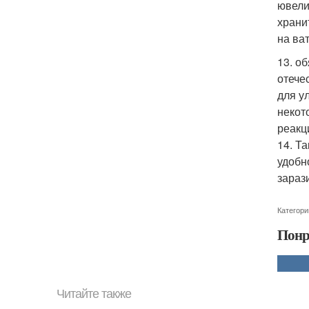
ювели
храни
на ва
13. о
отече
для у
некот
реакц
14. Т
удобн
зараз
Категори
Понр
Читайте также