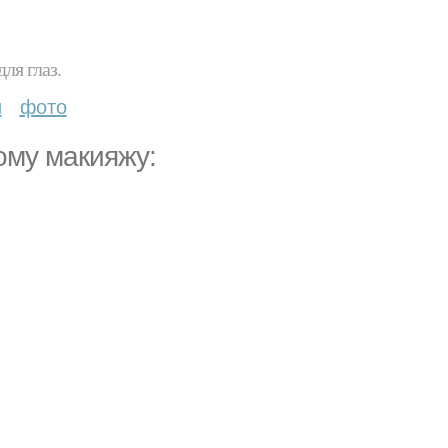
ля глаз.
и
фото
ому макияжу: