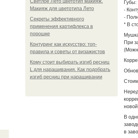
Светлое Лето цветотип макияж.
Губы:
Макияж для цветотипа Лето
- Конт
- Пол
Секреты эффективного
* В с
применения картифлекса в
порошке
Мушка
При з
Контуринг как искусство: топ-
(Можн
правила и советы от визажистов
Корре
Кому стоит выбирать изгиб ресниц
L для наращивания. Как подобрать
Обнов
изгиб ресниц при наращивании
Стоим
Неред
корре
новой
В одн
завод
в зав