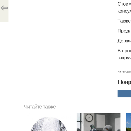
Стоим
⇦
консу
Также
Предл
Держи
В про
закру
Категори
Понр
Читайте также