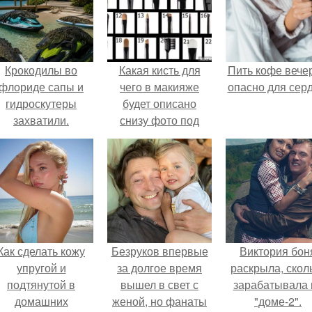
Крокодилы во
Какая кисть для
Пить кофе вече
флориде сапы и
чего в макияже
опасно для серд
гидроскутеры
будет описано
захватили.
снизу фото под
соответствующими
номерами.
Как сделать кожу
Безруков впервые
Виктория бон
упругой и
за долгое время
раскрыла, скол
подтянутой в
вышел в свет с
зарабатывала 
домашних
женой, но фанаты
"доме-2".