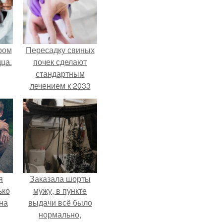
ром
Пересадку свиных
ца.
почек сделают
стандартным
лечением к 2033
году в Японии.
я
Заказала шорты
ько
мужу, в пункте
на
выдачи всё было
нормально,