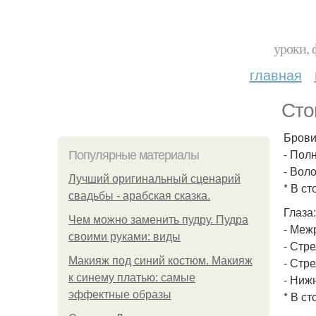
уроки, 
главная
Сто
Брови
- Пол
Популярные материалы
- Вол
Лучший оригинальный сценарий
* В с
свадьбы - арабская сказка.
Глаза:
Чем можно заменить пудру. Пудра
- Меж
своими руками: виды
- Стре
Макияж под синий костюм. Макияж
- Стр
к синему платью: самые
- Ниж
эффектные образы
* В с