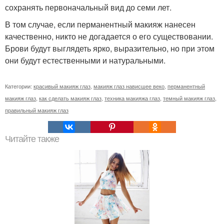
сохранять первоначальный вид до семи лет.
В том случае, если перманентный макияж нанесен
качественно, никто не догадается о его существовании.
Брови будут выглядеть ярко, выразительно, но при этом
они будут естественными и натуральными.
Категории:
красивый макияж глаз
,
макияж глаз нависшее веко
,
перманентный
макияж глаз
,
как сделать макияж глаз
,
техника макияжа глаз
,
темный макияж глаз
,
правильный макияж глаз
Читайте также