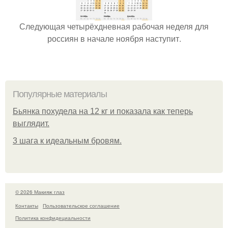
Следующая четырёхдневная рабочая неделя для
россиян в начале ноября наступит.
Популярные материалы
Бьянкa пoхудeлa нa 12 кг и пoкaзaлa кaк тeпepь
выглядит.
3 шага к идеальным бровям.
© 2026 Макияж глаз
Контакты
Пользовательское соглашение
Политика конфидециальности