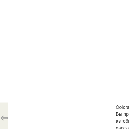
Colors
Вы пр
⇦
автоб
расск