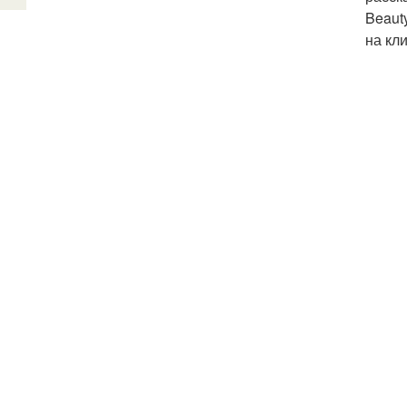
Beaut
на кл