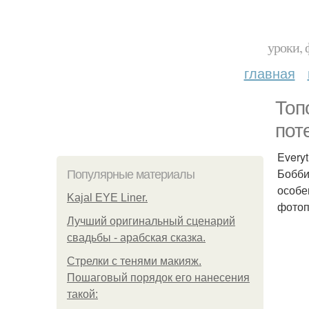
уроки, 
главная
Топ
пот
Every
Бобби
Популярные материалы
особе
Kajal EYE Liner.
фотоп
Лучший оригинальный сценарий
свадьбы - арабская сказка.
Стрелки с тенями макияж.
Пошаговый порядок его нанесения
такой: