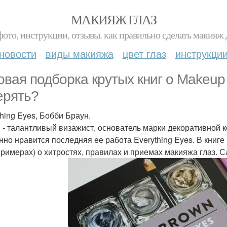
МАКИЯЖ ГЛАЗ
фото, инструкции, отзывы. как правильно сделать макияж д
новости
виды макияжа
цвет глаз
инструкци
овая подборка крутых книг о Makeup 
ерять?
thing Eyes, Бобби Браун.
 - талантливый визажист, основатель марки декоративной к
нно нравится последняя ее работа Everything Eyes. В книге
римерах) о хитростях, правилах и приемах макияжа глаз.