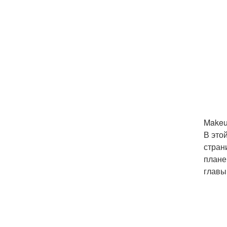
Makeu
В это
стран
плане
главы