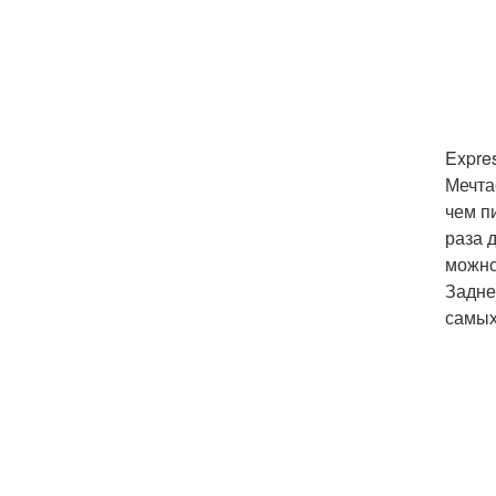
Expre
Мечта
чем п
раза 
можно
Задне
самых