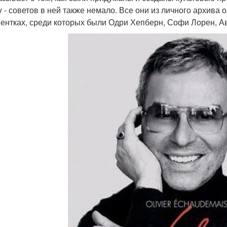
y - советов в ней также немало. Все они из личного архива
иентках, среди которых были Одри Хепберн, Софи Лорен, Ав