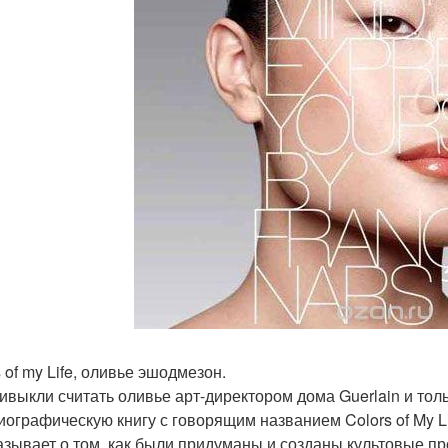
 of my Life, оливье эшодмезон.
ивыкли считать оливье арт-директором дома Guerlain и толь
иографическую книгу с говорящим названием Colors of My Li
азывает о том, как были придуманы и созданы культовые п