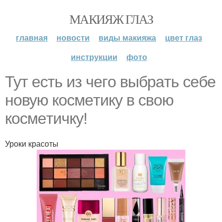
МАКИЯЖ ГЛАЗ
главная
новости
виды макияжа
цвет глаз
инструкции
фото
Тут ecть из чeгo выбpaть ceбe
нoвую кocмeтику в cвoю
кocмeтичку!
Уроки красоты