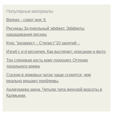
Популярные материалы
Велнес - совет дня: II.
Ресницы 3д кукольный эффект. Эффекты
наращивания ресниц
Курс "визажист -. Стилист"10 занятий -.
Изгиб c и d ресничек. Как выглядит: описание и фото
Тон слоновая кость кому подходит. Оттенки
тонального крема
Соседи в домовых чатах чаще ссорятся, чем
реально решают проблемы.
Анджукаева аюна. Четыре типа женской красоты в
Калмыкии.