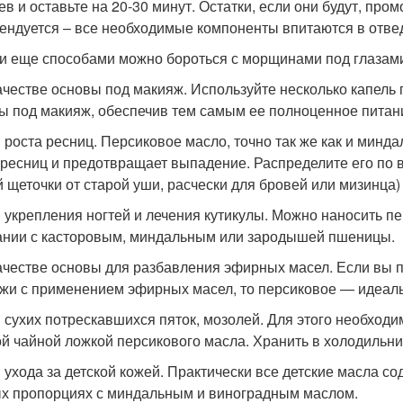
ев и оставьте на 20-30 минут. Остатки, если они будут, про
ендуется – все необходимые компоненты впитаются в отве
и еще способами можно бороться с морщинами под глазами
ачестве основы под макияж. Используйте несколько капель 
ы под макияж, обеспечив тем самым ее полноценное питани
 роста ресниц. Персиковое масло, точно так же как и минд
 ресниц и предотвращает выпадение. Распределите его по 
й щеточки от старой уши, расчески для бровей или мизинца) 
 укрепления ногтей и лечения кутикулы. Можно наносить пе
ании с касторовым, миндальным или зародышей пшеницы.
ачестве основы для разбавления эфирных масел. Если вы
жи с применением эфирных масел, то персиковое — идеаль
 сухих потрескавшихся пяток, мозолей. Для этого необходи
ой чайной ложкой персикового масла. Хранить в холодильник
 ухода за детской кожей. Практически все детские масла с
х пропорциях с миндальным и виноградным маслом.