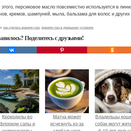
 этого, персиковое масло повсеместно используется в лини
нов, кремов, шампуней, мыла, бальзама для волос и других 
и:
как сделать макияж глаз
,
макияж глаз в домашних условиях
авилось? Поделитесь с друзьями!
Крокодилы во
Матча может
Владельцы коше
флориде сапы и
исчезнуть из-за
собак могут жит
гидроскутеры
глобального
6-10 лет дольш