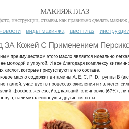
МАКИЯЖ ГЛАЗ
фото, инструкции, отзывы. как правильно сделать макияж д
новости
виды макияжа
цвет глаз
инструкци
д ЗА Кожей С Применением Персико
ным преимуществом этого масло является идеально легкая 
 ее молодой и упругой. И все благодаря комплексу витам
х кислот, которые присутствуют в его составе.
ковое масло содержит витамины А, Е, С, Р, D, группы В (в
ие тканей, участвует в процессах окисления и является си
 калий, фосфор, железо, йод, кальций, олеиновую (67%) , ли
новую, палимитолеиновую и другие кислоты.