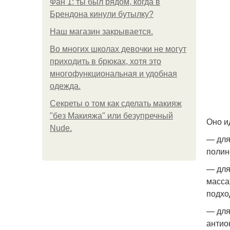
Фан 1: ты был рядом, когда в
Брендона кинули бутылку?
Нaш магaзин зaкрывaeтся.
Во многих школах девочки не могут
приходить в брюках, хотя это
многофункциональная и удобная
одежда.
Секреты о том как сделать макияж
"без Макияжа" или безупречный
Оно и
Nude.
— для
полин
— для
масса
подхо
— для
антио