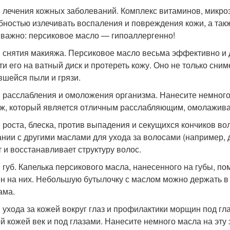
 лечения кожных заболеваний. Комплекс витаминов, микро
бностью излечивать воспаления и повреждения кожи, а такж
 важно: персиковое масло — гипоаллергенно!
 снятия макияжа. Персиковое масло весьма эффективно и д
ти его на ватный диск и протереть кожу. Оно не только сним
вшейся пыли и грязи.
 расслабления и омоложения организма. Нанесите немного м
ж, который является отличным расслабляющим, омолажив
 роста, блеска, против выпадения и секущихся кончиков во
ании с другими маслами для ухода за волосами (например, 
т и восстанавливает структуру волос.
 губ. Капелька персикового масла, нанесенного на губы, пом
н на них. Небольшую бутылочку с маслом можно держать в 
ама.
 ухода за кожей вокруг глаз и профилактики морщин под гл
й кожей век и под глазами. Нанесите немного масла на эту 