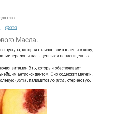
ля глаз.
и
фото
вого Масла.
структура, которая отлично впитывается в кожу,
инов, минералов и насыщенных и ненасыщенных
ключая витамин В15, который обеспечивает
льнейшим антиоксидантом. Оно содержит магний,
нолевую (35%) , палимитовую (8%) , стериновую,