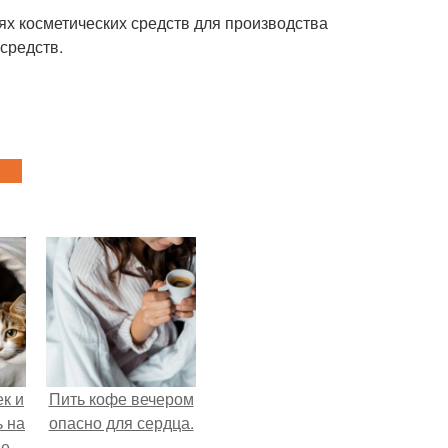
ях косметических средств для производства
средств.
к и
Пить кофе вечером
ь на
опасно для сердца.
е.