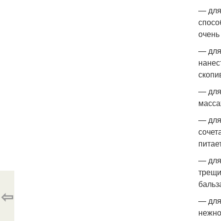
— для
спосо
очень
— для
нанес
скопи
— для
масса
— для
сочет
питае
— для
трещи
бальз
⇦
— для
нежно