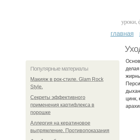
уроки, 
главная
Ухо
Основ
делая
Популярные материалы
жирны
Макияж в рок-стиле. Glam Rock
Перси
Style.
дыхан
Секреты эффективного
цинк,
применения картифлекса в
арахи
порошке
Аллергия на кератиновое
выпрямление. Противопоказания