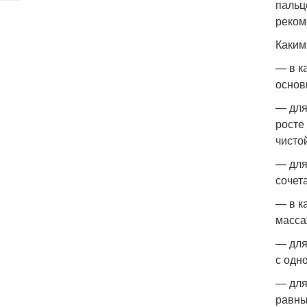
пальц
реком
Каким
— в к
основ
— для
росте
чисто
— для
сочет
— в к
масса
— для
с одн
— для
равны