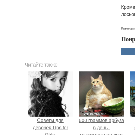
Кроме
лосьо
Категори
Понр
Читайте также
Советы для
500 граммов арбуза
девочек Tips for
в день -
Girls.
максимальная доза