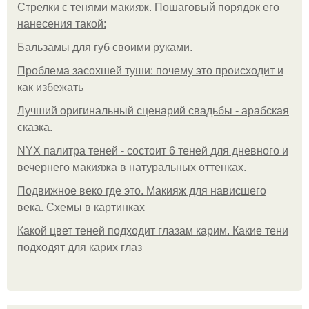
Стрелки с тенями макияж. Пошаговый порядок его
нанесения такой:
Бальзамы для губ своими руками.
Проблема засохшей туши: почему это происходит и
как избежать
Лучший оригинальный сценарий свадьбы - арабская
сказка.
NYX палитра теней - состоит 6 теней для дневного и
вечернего макияжа в натуральных оттенках.
Подвижное веко где это. Макияж для нависшего
века. Схемы в картинках
Какой цвет теней подходит глазам карим. Какие тени
подходят для карих глаз