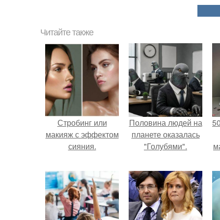
Читайте также
Стробинг или
Половина людей на
5
макияж с эффектом
планете оказалась
сияния.
"Голубями".
м