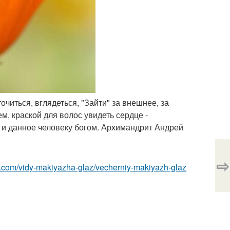
очиться, вглядеться, "Зайти" за внешнее, за
ем, краской для волос увидеть сердце -
е и данное человеку богом. Архимандрит Андрей
⇨
z.com/vidy-makiyazha-glaz/vecherniy-makiyazh-glaz