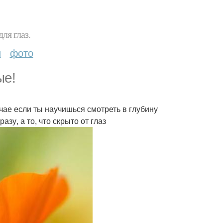
ля глаз.
и
фото
ые!
чае если ты научишься смотреть в глубину
азу, а то, что скрыто от глаз