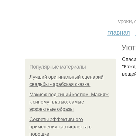
уроки, 
главная
Уют
Спасиб
"Кажд
Популярные материалы
вещей,
Лучший оригинальный сценарий
свадьбы - арабская сказка.
Макияж под синий костюм. Макияж
к синему платью: самые
эффектные образы
Секреты эффективного
применения картифлекса в
порошке