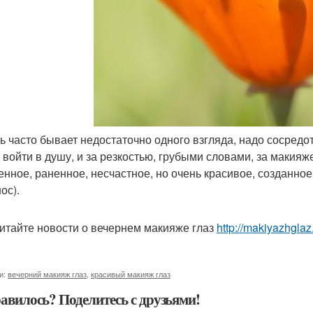
нь часто бывает недостаточно одного взгляда, надо сосредот
, войти в душу, и за резкостью, грубыми словами, за макияж
енное, раненное, несчастное, но очень красивое, созданно
ос).
итайте новости о вечернем макияже глаз
http://makiyazhgla
и:
вечерний макияж глаз
,
красивый макияж глаз
авилось? Поделитесь с друзьями!