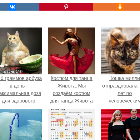
00 граммов арбуза
Костюм для танца
Кошка милли
в день -
Живота. Мы
отпраздновала 
аксимальная доза
создаём костюм
лет по
для здорового
для танца Живота
человечески
взрослого,
своими руками.
Меркам и
предупредили
претендует н
врачи.
звание само
старой в мире