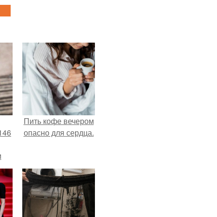
Пить кофе вечером
146
опасно для сердца.
м
а
й
.