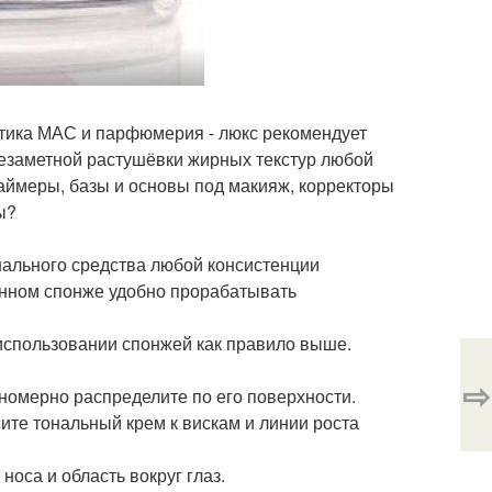
тика МАС и парфюмерия - люкс рекомендует
незаметной растушёвки жирных текстур любой
аймеры, базы и основы под макияж, корректоры
ы?
ального средства любой консистенции
ранном спонже удобно прорабатывать
 использовании спонжей как правило выше.
⇨
номерно распределите по его поверхности.
те тональный крем к вискам и линии роста
оса и область вокруг глаз.