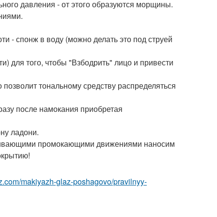
льного давления - от этого образуются морщины.
ниями.
ти - спонж в воду (можно делать это под струей
) для того, чтобы "Взбодрить" лицо и привести
то позволит тональному средству распределяться
 сразу после намокания приобретая
ону ладони.
прибивающими промокающими движениями наносим
окрытию!
az.com/makiyazh-glaz-poshagovo/pravilnyy-