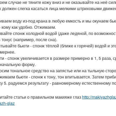
коем случае не тяните кожу вниз и не оказывайте на неё си
 должен слегка касаться лица мелкими штриховыми движе
ливаем воду из-под крана в любую емкость и мы окунаем бью
- кому как удобно. Отжимаем.
вайте спонж холодной водой (даже ледяной, по возможности
 тонус (например, после сна).
тывайте бьюти - спонж тёплой (ближе к горячей) водой и э
мернее.
юти - спонж увеличивается в размере примерно в 1, 5 раза,
начальную форму.
носим тональное средство на запястье или на тыльную стор
ижимаем бьюти - спонж к тону, тон впитывается. Затем 
жу 5. радуемся результату - равномерному естественному п
итайте статьи о правильном макияже глаз
http://makiyazhgl
azh-glaz