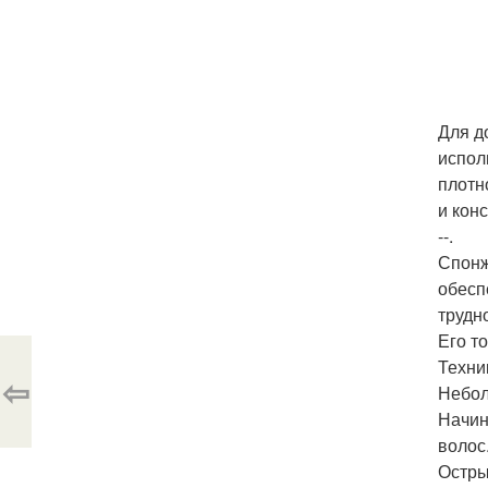
Для д
испол
плотн
и кон
--.
Спонж
обесп
трудн
Его т
Техни
⇦
Небол
Начин
волос
Остры