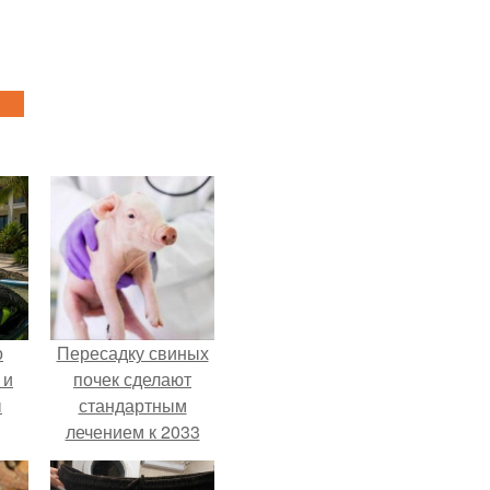
о
Пересадку свиных
 и
почек сделают
ы
стандартным
лечением к 2033
году в Японии.