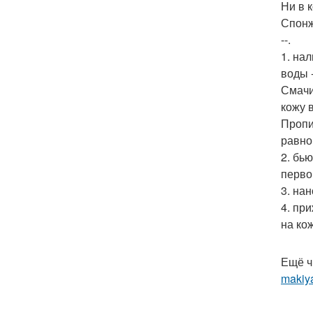
Ни в 
Спонж
--.
1. на
воды 
Смачи
кожу в
Пропи
равно
2. бь
перво
3. на
4. пр
на ко
Ещё ч
makiy