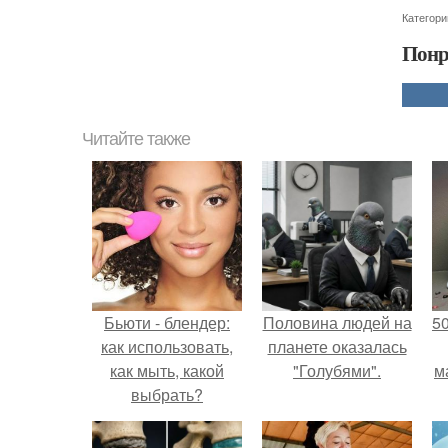
Категори
Понр
Читайте также
Бьюти - блендер:
Половина людей на
5
как использовать,
планете оказалась
как мыть, какой
"Голубями".
м
выбрать?