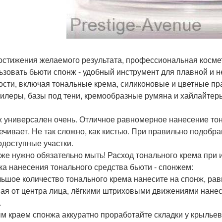
остижения желаемого результата, профессиональная косме
ьзовать бьюти спонж - удобный инструмент для плавной и 
ости, включая тональные крема, силиконовые и цветные пр
силеры, базы под тени, кремообразные румяна и хайлайтер
 универсален очень. Отличное равномерное нанесение тон
ечивает. Не так сложно, как кистью. При правильно подоб
одоступные участки.
оже нужно обязательно мыть! Расход тонального крема при
ка нанесения тонального средства бьюти - спонжем:
ьшое количество тонального крема нанесите на спонж, рав
ая от центра лица, лёгкими штриховыми движениями нанеси
.
м краем спонжа аккуратно проработайте складки у крыльев н