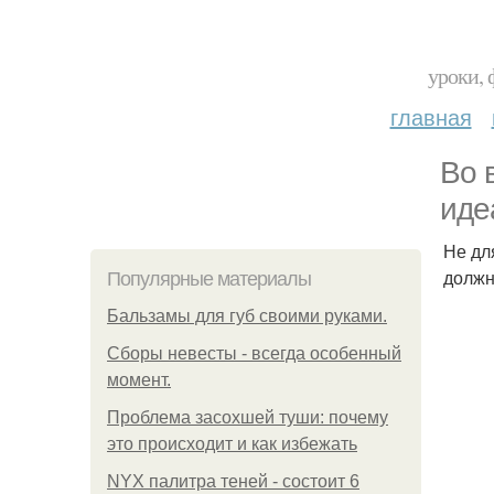
уроки, 
главная
Во 
иде
Не дл
должн
Популярные материалы
Бальзамы для губ своими руками.
Сборы невесты - всегда особенный
момент.
Проблема засохшей туши: почему
это происходит и как избежать
NYX палитра теней - состоит 6