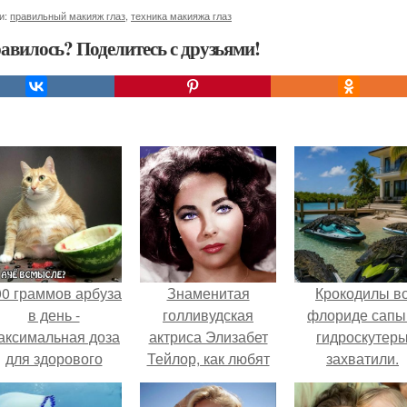
и:
правильный макияж глаз
,
техника макияжа глаз
авилось? Поделитесь с друзьями!
00 граммов арбуза
Знаменитая
Крокодилы в
в день -
голливудская
флориде сапы
аксимальная доза
актриса Элизабет
гидроскутер
для здорового
Тейлор, как любят
захватили.
взрослого,
писать некоторые
предупредили
развлекательные